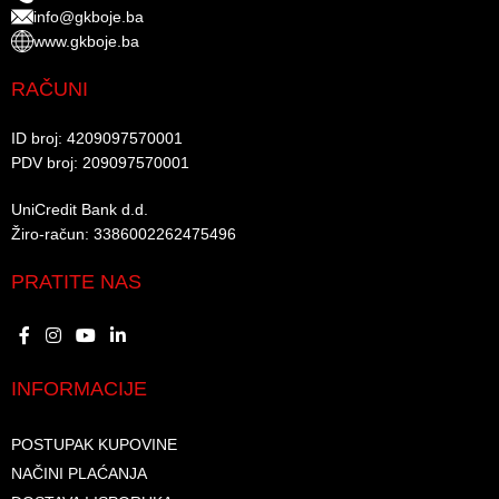
info@gkboje.ba
www.gkboje.ba
RAČUNI
ID broj: 4209097570001​
PDV broj: 209097570001 ​
UniCredit Bank d.d.​
Žiro-račun: 3386002262475496​​
PRATITE NAS
INFORMACIJE
POSTUPAK KUPOVINE
NAČINI PLAĆANJA