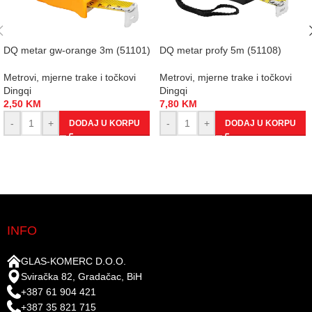
DQ metar gw-orange 3m (51101)
DQ metar profy 5m (51108)
Metrovi, mjerne trake i točkovi
Metrovi, mjerne trake i točkovi
Dingqi
Dingqi
2,50
KM
7,80
KM
-
+
-
+
DODAJ U KORPU
DODAJ U KORPU
INFO
GLAS-KOMERC D.O.O.
Sviračka 82, Gradačac, BiH
+387 61 904 421
+387 35 821 715