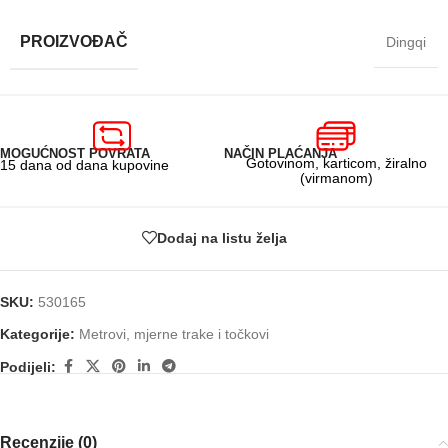
PROIZVOĐAČ
Dingqi
MOGUĆNOST POVRATA
NAČIN PLAĆANJA
Gotovinom, karticom, žiralno
15 dana od dana kupovine
(virmanom)
Dodaj na listu želja
SKU:
530165
Kategorije:
Metrovi, mjerne trake i točkovi
Podijeli:
Recenzije (0)