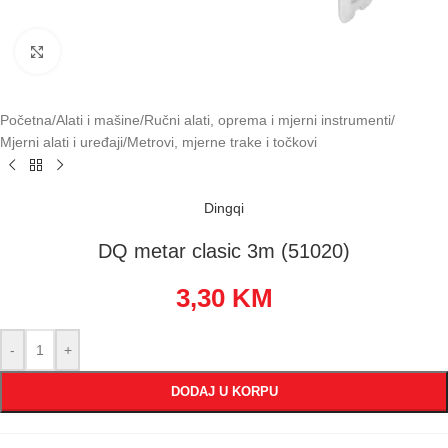
Klikni za uvećavanje
Početna
/
Alati i mašine
/
Ručni alati, oprema i mjerni instrumenti
/
Mjerni alati i uređaji
/
Metrovi, mjerne trake i točkovi
Dingqi
DQ metar clasic 3m (51020)
3,30
KM
-
+
DODAJ U KORPU