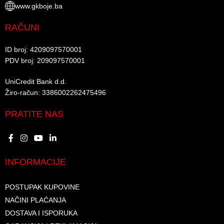
www.gkboje.ba
RAČUNI
ID broj: 4209097570001​
PDV broj: 209097570001 ​
UniCredit Bank d.d.​
Žiro-račun: 3386002262475496​​
PRATITE NAS
INFORMACIJE
POSTUPAK KUPOVINE
NAČINI PLAĆANJA
DOSTAVA I ISPORUKA