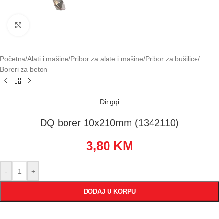
Klikni za uvećavanje
Početna
/
Alati i mašine
/
Pribor za alate i mašine
/
Pribor za bušilice
/
Boreri za beton
Dingqi
DQ borer 10x210mm (1342110)
3,80
KM
-
+
DODAJ U KORPU