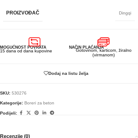
PROIZVOĐAČ
Dingqi
MOGUĆNOST POVRATA
NAČIN PLAĆANJA
Gotovinom, karticom, žiralno
15 dana od dana kupovine
(virmanom)
Dodaj na listu želja
SKU:
530276
Kategorije:
Boreri za beton
Podijeli:
Recenzije (0)