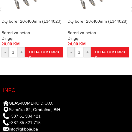
DQ borer 20x400mm (1344020)
DQ borer 28x400mm (1344028)
Boreri za beton
Boreri za beton
Dingqi
Dingqi
20,00
KM
24,00
KM
-
+
-
+
DODAJ U KORPU
DODAJ U KORPU
INFO
GLAS-KOMERC D.O.O.
Sviračka 82, Gradačac, BiH
+387 61 904 421
+387 35 821 715
info@gkboje.ba