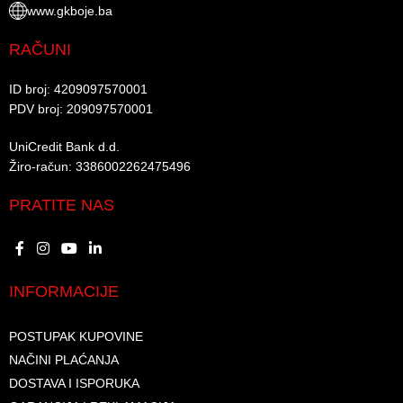
www.gkboje.ba
RAČUNI
ID broj: 4209097570001​
PDV broj: 209097570001 ​
UniCredit Bank d.d.​
Žiro-račun: 3386002262475496​​
PRATITE NAS
INFORMACIJE
POSTUPAK KUPOVINE
NAČINI PLAĆANJA
DOSTAVA I ISPORUKA