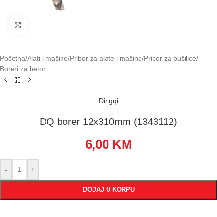
Klikni za uvećavanje
Početna
/
Alati i mašine
/
Pribor za alate i mašine
/
Pribor za bušilice
/
Boreri za beton
Dingqi
DQ borer 12x310mm (1343112)
6,00
KM
-
+
DODAJ U KORPU