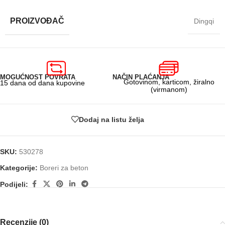
PROIZVOĐAČ
Dingqi
MOGUĆNOST POVRATA
NAČIN PLAĆANJA
Gotovinom, karticom, žiralno
15 dana od dana kupovine
(virmanom)
Dodaj na listu želja
SKU:
530278
Kategorije:
Boreri za beton
Podijeli:
Recenzije (0)