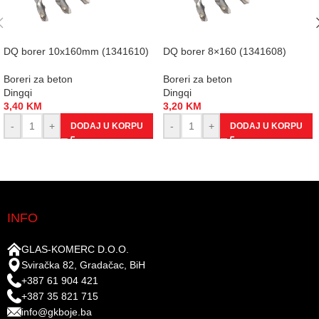
DQ borer 10x160mm (1341610)
DQ borer 8×160 (1341608)
Boreri za beton
Boreri za beton
Dingqi
Dingqi
3,40
KM
3,20
KM
-
+
-
+
DODAJ U KORPU
DODAJ U KORPU
INFO
GLAS-KOMERC D.O.O.
Sviračka 82, Gradačac, BiH
+387 61 904 421
+387 35 821 715
info@gkboje.ba