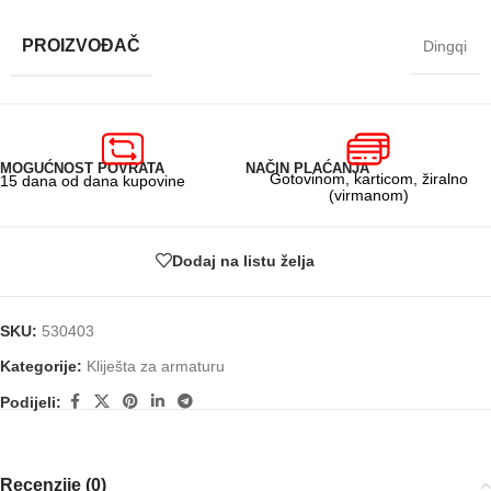
PROIZVOĐAČ
Dingqi
MOGUĆNOST POVRATA
NAČIN PLAĆANJA
Gotovinom, karticom, žiralno
15 dana od dana kupovine
(virmanom)
Dodaj na listu želja
SKU:
530403
Kategorije:
Kliješta za armaturu
Podijeli:
Recenzije (0)