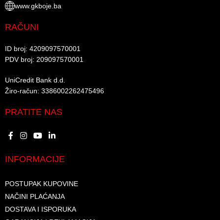
www.gkboje.ba
RAČUNI
ID broj: 4209097570001​
PDV broj: 209097570001 ​
UniCredit Bank d.d.​
Žiro-račun: 3386002262475496​​
PRATITE NAS
INFORMACIJE
POSTUPAK KUPOVINE
NAČINI PLAĆANJA
DOSTAVA I ISPORUKA