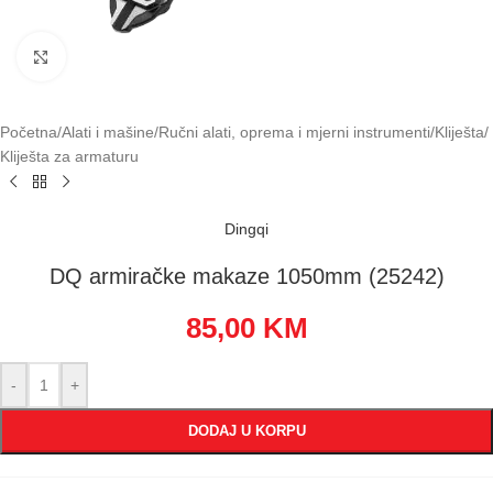
Klikni za uvećavanje
Početna
/
Alati i mašine
/
Ručni alati, oprema i mjerni instrumenti
/
Kliješta
/
Kliješta za armaturu
Dingqi
DQ armiračke makaze 1050mm (25242)
85,00
KM
-
+
DODAJ U KORPU