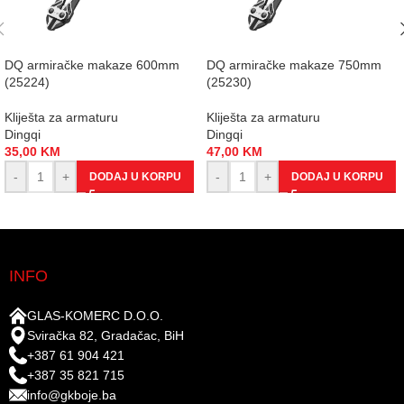
DQ armiračke makaze 600mm
DQ armiračke makaze 750mm
(25224)
(25230)
Kliješta za armaturu
Kliješta za armaturu
Dingqi
Dingqi
35,00
KM
47,00
KM
-
+
-
+
DODAJ U KORPU
DODAJ U KORPU
INFO
GLAS-KOMERC D.O.O.
Sviračka 82, Gradačac, BiH
+387 61 904 421
+387 35 821 715
info@gkboje.ba