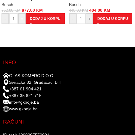
Bosch
Bosch
677,00
KM
404,00
KM
752,00
KM
448,00
KM
-
+
-
+
DODAJ U KORPU
DODAJ U KORPU
INFO
GLAS-KOMERC D.O.O.
Sviračka 82, Gradačac, BiH
+387 61 904 421
+387 35 821 715
info@gkboje.ba
www.gkboje.ba
RAČUNI