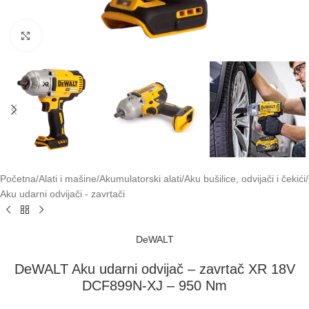
Klikni za uvećavanje
Početna
/
Alati i mašine
/
Akumulatorski alati
/
Aku bušilice, odvijači i čekići
/
Aku udarni odvijači - zavrtači
DeWALT
DeWALT Aku udarni odvijač – zavrtač XR 18V
DCF899N-XJ – 950 Nm