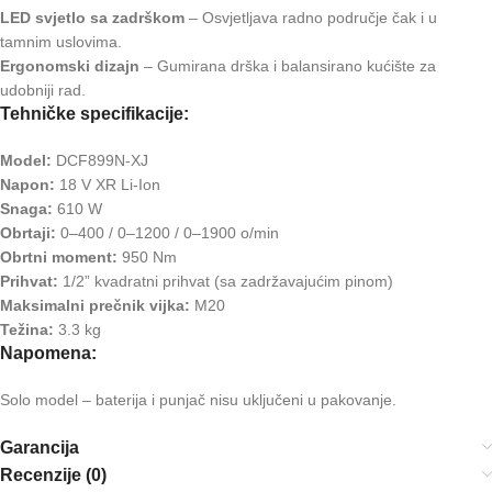
LED svjetlo sa zadrškom
– Osvjetljava radno područje čak i u
tamnim uslovima.
Ergonomski dizajn
– Gumirana drška i balansirano kućište za
udobniji rad.
Tehničke specifikacije:
Model:
DCF899N-XJ
Napon:
18 V XR Li-Ion
Snaga:
610 W
Obrtaji:
0–400 / 0–1200 / 0–1900 o/min
Obrtni moment:
950 Nm
Prihvat:
1/2” kvadratni prihvat (sa zadržavajućim pinom)
Maksimalni prečnik vijka:
M20
Težina:
3.3 kg
Napomena:
Solo model – baterija i punjač nisu uključeni u pakovanje.
Garancija
Recenzije (0)