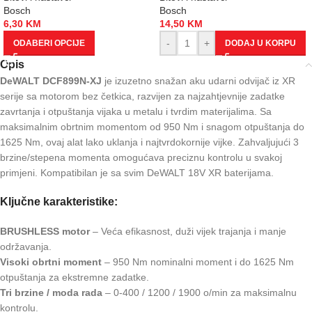
Bosch
Bosch
6,30
KM
14,50
KM
-
+
ODABERI OPCIJE
DODAJ U KORPU
Opis
DeWALT DCF899N-XJ
je izuzetno snažan aku udarni odvijač iz XR
serije sa motorom bez četkica, razvijen za najzahtjevnije zadatke
zavrtanja i otpuštanja vijaka u metalu i tvrdim materijalima. Sa
maksimalnim obrtnim momentom od 950 Nm i snagom otpuštanja do
1625 Nm, ovaj alat lako uklanja i najtvrdokornije vijke. Zahvaljujući 3
brzine/stepena momenta omogućava preciznu kontrolu u svakoj
primjeni. Kompatibilan je sa svim DeWALT 18V XR baterijama.
Ključne karakteristike:
BRUSHLESS motor
– Veća efikasnost, duži vijek trajanja i manje
održavanja.
Visoki obrtni moment
– 950 Nm nominalni moment i do 1625 Nm
otpuštanja za ekstremne zadatke.
Tri brzine / moda rada
– 0-400 / 1200 / 1900 o/min za maksimalnu
kontrolu.