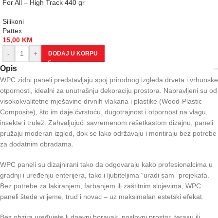
For All – High Track 440 gr
Silikoni
Pattex
15,00
KM
-
+
DODAJ U KORPU
Opis
WPC zidni paneli predstavljaju spoj prirodnog izgleda drveta i vrhunske
otpornosti, idealni za unutrašnju dekoraciju prostora. Napravljeni su od
visokokvalitetne mješavine drvnih vlakana i plastike (Wood-Plastic
Composite), što im daje čvrstoću, dugotrajnost i otpornost na vlagu,
insekte i trulež. Zahvaljujući savremenom rešetkastom dizajnu, paneli
pružaju moderan izgled, dok se lako održavaju i montiraju bez potrebe
za dodatnim obradama.
WPC paneli su dizajnirani tako da odgovaraju kako profesionalcima u
gradnji i uređenju enterijera, tako i ljubiteljima “uradi sam” projekata.
Bez potrebe za lakiranjem, farbanjem ili zaštitnim slojevima, WPC
paneli štede vrijeme, trud i novac – uz maksimalan estetski efekat.
Bez obzira uređujete li dnevni boravak, poslovni prostor, terasu ili