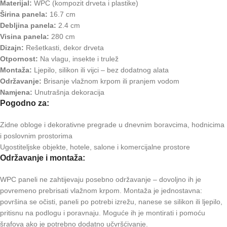
Materijal:
WPC (kompozit drveta i plastike)
Širina panela:
16.7 cm
Debljina panela:
2.4 cm
Visina panela:
280 cm
Dizajn:
Rešetkasti, dekor drveta
Otpornost:
Na vlagu, insekte i trulež
Montaža:
Ljepilo, silikon ili vijci – bez dodatnog alata
Održavanje:
Brisanje vlažnom krpom ili pranjem vodom
Namjena:
Unutrašnja dekoracija
Pogodno za:
Zidne obloge i dekorativne pregrade u dnevnim boravcima, hodnicima
i poslovnim prostorima
Ugostiteljske objekte, hotele, salone i komercijalne prostore
Održavanje i montaža:
WPC paneli ne zahtijevaju posebno održavanje – dovoljno ih je
povremeno prebrisati vlažnom krpom. Montaža je jednostavna:
površina se očisti, paneli po potrebi izrežu, nanese se silikon ili ljepilo,
pritisnu na podlogu i poravnaju. Moguće ih je montirati i pomoću
šrafova ako je potrebno dodatno učvršćivanje.