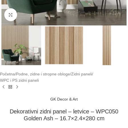
Klikni za uvećavanje
Početna
/
Podne, zidne i stropne obloge
/
Zidni paneli
/
WPC i PS zidni paneli
GK Decor & Art
Dekorativni zidni panel – letvice – WPC050
Golden Ash – 16.7×2.4×280 cm