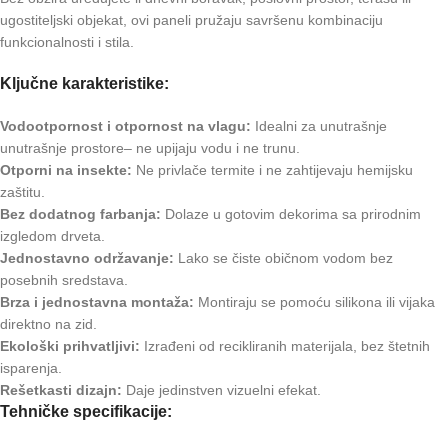
ugostiteljski objekat, ovi paneli pružaju savršenu kombinaciju
funkcionalnosti i stila.
Ključne karakteristike:
Vodootpornost i otpornost na vlagu:
Idealni za unutrašnje
unutrašnje prostore– ne upijaju vodu i ne trunu.
Otporni na insekte:
Ne privlače termite i ne zahtijevaju hemijsku
zaštitu.
Bez dodatnog farbanja:
Dolaze u gotovim dekorima sa prirodnim
izgledom drveta.
Jednostavno održavanje:
Lako se čiste običnom vodom bez
posebnih sredstava.
Brza i jednostavna montaža:
Montiraju se pomoću silikona ili vijaka
direktno na zid.
Ekološki prihvatljivi:
Izrađeni od recikliranih materijala, bez štetnih
isparenja.
Rešetkasti dizajn:
Daje jedinstven vizuelni efekat.
Tehničke specifikacije: