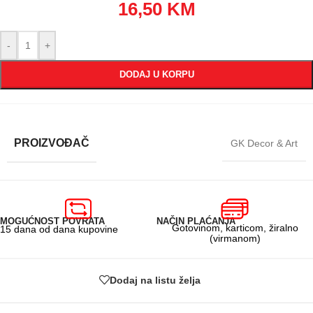
16,50
KM
-
+
DODAJ U KORPU
PROIZVOĐAČ
GK Decor & Art
MOGUĆNOST POVRATA
NAČIN PLAĆANJA
Gotovinom, karticom, žiralno
15 dana od dana kupovine
(virmanom)
Dodaj na listu želja