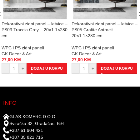
Dekorativni zidni panel – letvice –
Dekorativni zidni panel – letvice –
PS03 Traccia Grey – 20×1.1×280
PS05 Grafite Antracit –
cm
20×1.1×280 cm
WPC i PS zidni paneli
WPC i PS zidni paneli
GK Decor & Art
GK Decor & Art
27,00
KM
27,00
KM
-
+
-
+
DODAJ U KORPU
DODAJ U KORPU
INFO
GLAS-KOMERC D.O.O.
Sviračka 82, Gradačac, BiH
+387 61 904 421
+387 35 821 715