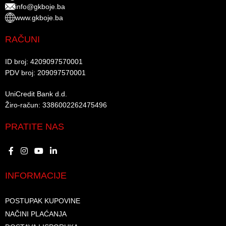
info@gkboje.ba
www.gkboje.ba
RAČUNI
ID broj: 4209097570001​
PDV broj: 209097570001 ​
UniCredit Bank d.d.​
Žiro-račun: 3386002262475496​​
PRATITE NAS
INFORMACIJE
POSTUPAK KUPOVINE
NAČINI PLAĆANJA