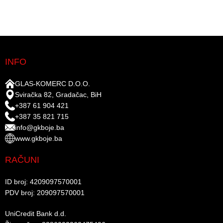
INFO
GLAS-KOMERC D.O.O.
Sviračka 82, Gradačac, BiH
+387 61 904 421
+387 35 821 715
info@gkboje.ba
www.gkboje.ba
RAČUNI
ID broj: 4209097570001​
PDV broj: 209097570001 ​
UniCredit Bank d.d.​