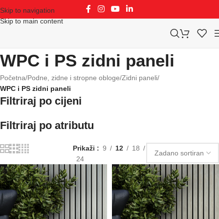
Skip to navigation
Skip to main content
WPC i PS zidni paneli
Početna
/
Podne, zidne i stropne obloge
/
Zidni paneli
/
WPC i PS zidni paneli
Filtriraj po cijeni
Filtriraj po atributu
Prikaži
9
12
18
24