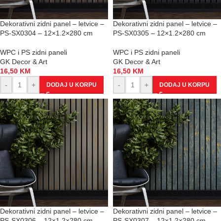
Dekorativni zidni panel – letvice –
Dekorativni zidni panel – letvice –
PS-SX0304 – 12×1.2×280 cm
PS-SX0305 – 12×1.2×280 cm
WPC i PS zidni paneli
WPC i PS zidni paneli
GK Decor & Art
GK Decor & Art
16,50
KM
16,50
KM
-
+
-
+
DODAJ U KORPU
DODAJ U KORPU
Dekorativni zidni panel – letvice –
Dekorativni zidni panel – letvice –
PS-SX0306 – 12×1.2×280 cm
PS-SX0307 – 12×1.2×280 cm