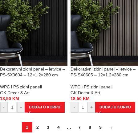
Dekorativni zidni panel – letvice –
Dekorativni zidni panel – letvice –
PS-SX0604 – 12×1.2×280 cm
PS-SX0605 – 12×1.2×280 cm
WPC i PS zidni paneli
WPC i PS zidni paneli
GK Decor & Art
GK Decor & Art
18,50
KM
18,50
KM
-
+
-
+
DODAJ U KORPU
DODAJ U KORPU
1
2
3
4
…
7
8
9
→