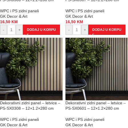
WPC i PS zidni paneli
WPC i PS zidni paneli
GK Decor & Art
GK Decor & Art
16,50
KM
16,50
KM
-
+
-
+
DODAJ U KORPU
DODAJ U KORPU
Dekorativni zidni panel – letvice –
Dekorativni zidni panel – letvice –
PS-SX0308 – 12×1.2×280 cm
PS-SX0601 – 12×1.2×280 cm
WPC i PS zidni paneli
WPC i PS zidni paneli
GK Decor & Art
GK Decor & Art