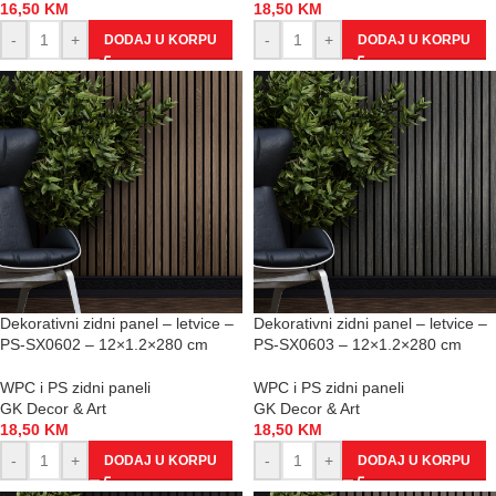
16,50
KM
18,50
KM
-
+
-
+
DODAJ U KORPU
DODAJ U KORPU
Dekorativni zidni panel – letvice –
Dekorativni zidni panel – letvice –
PS-SX0602 – 12×1.2×280 cm
PS-SX0603 – 12×1.2×280 cm
WPC i PS zidni paneli
WPC i PS zidni paneli
GK Decor & Art
GK Decor & Art
18,50
KM
18,50
KM
-
+
-
+
DODAJ U KORPU
DODAJ U KORPU