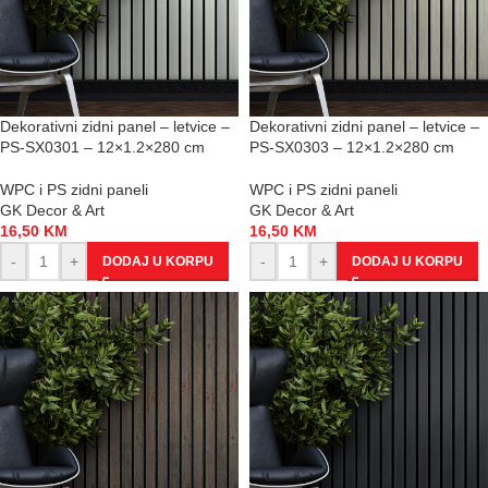
Dekorativni zidni panel – letvice –
Dekorativni zidni panel – letvice –
PS-SX0301 – 12×1.2×280 cm
PS-SX0303 – 12×1.2×280 cm
WPC i PS zidni paneli
WPC i PS zidni paneli
GK Decor & Art
GK Decor & Art
16,50
KM
16,50
KM
-
+
-
+
DODAJ U KORPU
DODAJ U KORPU