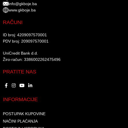
info@gkboje.ba
www.gkboje.ba
RAČUNI
ID broj: 4209097570001​
PDV broj: 209097570001 ​
UniCredit Bank d.d.​
Žiro-račun: 3386002262475496​​
PRATITE NAS
INFORMACIJE
POSTUPAK KUPOVINE
NAČINI PLAĆANJA