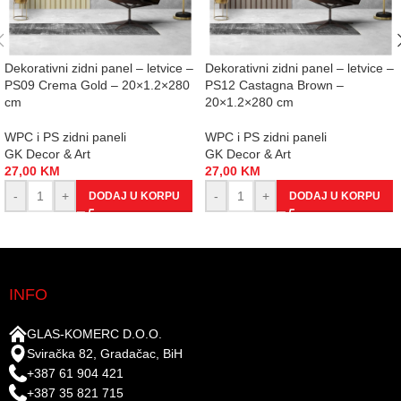
Dekorativni zidni panel – letvice –
Dekorativni zidni panel – letvice –
PS09 Crema Gold – 20×1.2×280
PS12 Castagna Brown –
cm
20×1.2×280 cm
WPC i PS zidni paneli
WPC i PS zidni paneli
GK Decor & Art
GK Decor & Art
27,00
KM
27,00
KM
-
+
-
+
DODAJ U KORPU
DODAJ U KORPU
INFO
GLAS-KOMERC D.O.O.
Sviračka 82, Gradačac, BiH
+387 61 904 421
+387 35 821 715