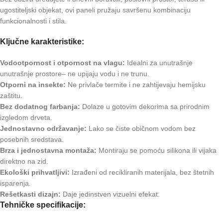
ugostiteljski objekat, ovi paneli pružaju savršenu kombinaciju
funkcionalnosti i stila.
Ključne karakteristike:
Vodootpornost i otpornost na vlagu:
Idealni za unutrašnje
unutrašnje prostore– ne upijaju vodu i ne trunu.
Otporni na insekte:
Ne privlače termite i ne zahtijevaju hemijsku
zaštitu.
Bez dodatnog farbanja:
Dolaze u gotovim dekorima sa prirodnim
izgledom drveta.
Jednostavno održavanje:
Lako se čiste običnom vodom bez
posebnih sredstava.
Brza i jednostavna montaža:
Montiraju se pomoću silikona ili vijaka
direktno na zid.
Ekološki prihvatljivi:
Izrađeni od recikliranih materijala, bez štetnih
isparenja.
Rešetkasti dizajn:
Daje jedinstven vizuelni efekat.
Tehničke specifikacije: