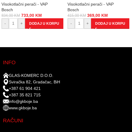
Visokotlačni perači - VAP
Visokotlačni perači - VAP
Bosch
Bosch
733,00
KM
369,00
KM
834,00
KM
415,00
KM
-
+
-
+
DODAJ U KORPU
DODAJ U KORPU
INFO
GLAS-KOMERC D.O.O.
Sviračka 82, Gradačac, BiH
+387 61 904 421
+387 35 821 715
info@gkboje.ba
www.gkboje.ba
RAČUNI