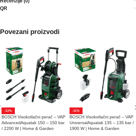
Recenzije (0)
QR
Povezani proizvodi
-12%
-11%
BOSCH Visokotlačni perač – VAP
BOSCH Visokotlačni perač – VAP
AdvancedAquatak 150 – 150 bar
UniversalAquatak 135 – 135 bar /
/ 2200 W | Home & Garden
1900 W | Home & Garden