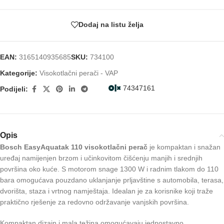
Dodaj na listu želja
EAN:
3165140935685
SKU:
734100
Kategorije:
Visokotlačni perači - VAP
74347161
Podijeli:
Opis
Bosch EasyAquatak 110 visokotlačni perač
je kompaktan i snažan
uređaj namijenjen brzom i učinkovitom čišćenju manjih i srednjih
površina oko kuće. S motorom snage 1300 W i radnim tlakom do 110
bara omogućava pouzdano uklanjanje prljavštine s automobila, terasa,
dvorišta, staza i vrtnog namještaja. Idealan je za korisnike koji traže
praktično rješenje za redovno održavanje vanjskih površina.
Kompaktan dizajn i mala težina omogućavaju jednostavno