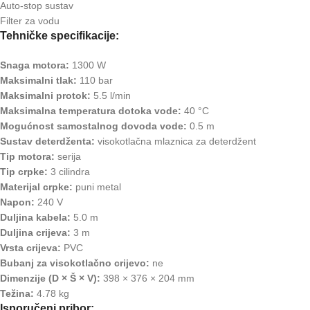
Auto-stop sustav
Filter za vodu
Tehničke specifikacije:
Snaga motora:
1300 W
Maksimalni tlak:
110 bar
Maksimalni protok:
5.5 l/min
Maksimalna temperatura dotoka vode:
40 °C
Mogućnost samostalnog dovoda vode:
0.5 m
Sustav deterdženta:
visokotlačna mlaznica za deterdžent
Tip motora:
serija
Tip crpke:
3 cilindra
Materijal crpke:
puni metal
Napon:
240 V
Duljina kabela:
5.0 m
Duljina crijeva:
3 m
Vrsta crijeva:
PVC
Bubanj za visokotlačno crijevo:
ne
Dimenzije (D × Š × V):
398 × 376 × 204 mm
Težina:
4.78 kg
Isporučeni pribor: