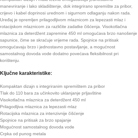
manevriranje i lako skladištenje, dok integrirano spremište za pribor,
crijevo i kabel doprinosi urednom i sigurnom odlaganju nakon rada.
Uređaj je opremljen prilagodljivom mlaznicom za lepezasti mlaz i
rotacijskom mlaznicom za različite zadatke čišćenja. Visokotlačna
mlaznica za deterdžent zapremine 450 ml omogućava brzo nanošenje
sapunice, čime se skraćuje vrijeme rada. Spojnice na pritisak
omogućavaju brzo i jednostavno postavljanje, a mogućnost
samostalnog dovoda vode dodatno povećava fleksibilnost pri
korištenju.
Ključne karakteristike:
Kompaktan dizajn s integriranim spremištem za pribor
Tlak do 110 bara za učinkovito uklanjanje prljavštine
Visokotlačna mlaznica za deterdžent 450 ml
Prilagodljiva mlaznica za lepezasti mlaz
Rotacijska mlaznica za intenzivnije čišćenje
Spojnice na pritisak za brzo spajanje
Mogućnost samostalnog dovoda vode
Crpka od punog metala