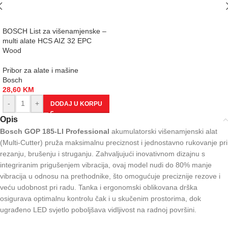
BOSCH List za višenamjenske –
multi alate HCS AIZ 32 EPC
Wood
Pribor za alate i mašine
Bosch
28,60
KM
-
+
DODAJ U KORPU
Opis
Bosch GOP 185-LI Professional
akumulatorski višenamjenski alat
(Multi-Cutter) pruža maksimalnu preciznost i jednostavno rukovanje pri
rezanju, brušenju i struganju. Zahvaljujući inovativnom dizajnu s
integriranim prigušenjem vibracija, ovaj model nudi do 80% manje
vibracija u odnosu na prethodnike, što omogućuje preciznije rezove i
veću udobnost pri radu. Tanka i ergonomski oblikovana drška
osigurava optimalnu kontrolu čak i u skučenim prostorima, dok
ugrađeno LED svjetlo poboljšava vidljivost na radnoj površini.