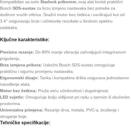
Kompatibilan sa svim
Starlock priborom
, ovaj alat koristi praktični
Bosch
SDS-sustav
za brzu izmjenu nastavaka bez potrebe za
dodirom vrućih oštrica. Snažni motor bez četkica i oscilirajući kut od
3.4° osiguravaju brze i učinkovite rezultate u širokom spektru
zadataka.
Ključne karakteristike:
Precizno rezanje:
Do 80% manje vibracija zahvaljujući integriranom
prigušenju.
Brza izmjena pribora:
Uskočni Bosch SDS-sustav omogućuje
praktičnu i sigurnu promjenu nastavaka.
Ergonomski dizajn:
Tanka i kompaktna drška osigurava jednostavno
navođenje alata.
Motor bez četkica:
Pruža veću učinkovitost i dugotrajnost.
LED svjetlo:
Omogućuje bolju vidljivost pri radu u tamnim ili skučenim
prostorima.
Univerzalna primjena:
Rezanje drva, metala, PVC-a, brušenje i
struganje boje.
Tehničke specifikacije: