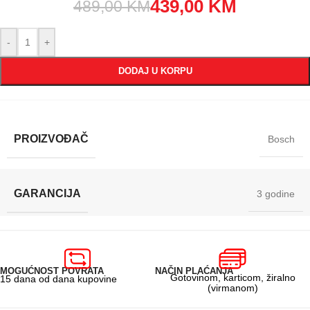
439,00
KM
489,00
KM
-
+
DODAJ U KORPU
PROIZVOĐAČ
Bosch
GARANCIJA
3 godine
MOGUĆNOST POVRATA
NAČIN PLAĆANJA
Gotovinom, karticom, žiralno
15 dana od dana kupovine
(virmanom)