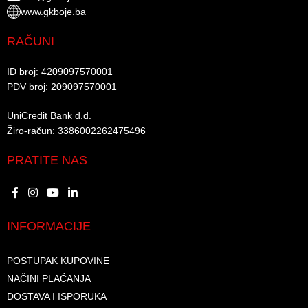
www.gkboje.ba
RAČUNI
ID broj: 4209097570001​
PDV broj: 209097570001 ​
UniCredit Bank d.d.​
Žiro-račun: 3386002262475496​​
PRATITE NAS
INFORMACIJE
POSTUPAK KUPOVINE
NAČINI PLAĆANJA
DOSTAVA I ISPORUKA