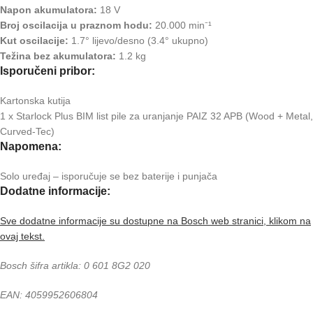
Napon akumulatora:
18 V
Broj oscilacija u praznom hodu:
20.000 min⁻¹
Kut oscilacije:
1.7° lijevo/desno (3.4° ukupno)
Težina bez akumulatora:
1.2 kg
Isporučeni pribor:
Kartonska kutija
1 x Starlock Plus BIM list pile za uranjanje PAIZ 32 APB (Wood + Metal,
Curved-Tec)
Napomena:
Solo uređaj – isporučuje se bez baterije i punjača
Dodatne informacije:
Sve dodatne informacije su dostupne na Bosch web stranici, klikom na
ovaj tekst.
Bosch šifra artikla: 0 601 8G2 020
EAN: 4059952606804