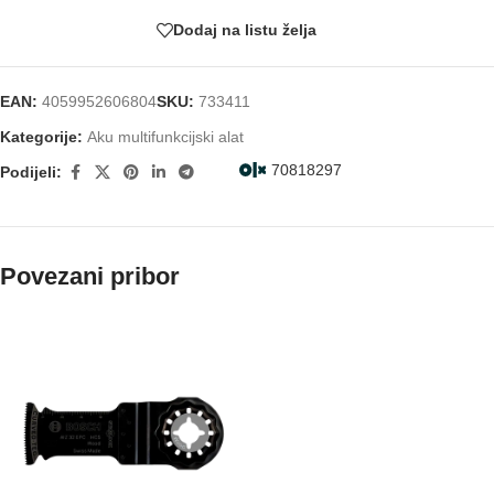
Dodaj na listu želja
EAN:
4059952606804
SKU:
733411
Kategorije:
Aku multifunkcijski alat
70818297
Podijeli:
Povezani pribor