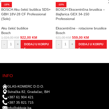
-10%
-10%
BOSCH Aku čekić bušilica SDS+
BOSCH Ekscentrična brusilica –
GBH 18V-28 CF Professional
šlajfarica GEX 34-150
(Solo)
Professional
Aku čekić bušilice
Ekscentrične - rotacione brusilice
Bosch
Bosch
922,00
KM
559,00
KM
1.024,00
KM
621,00
KM
-
+
-
+
DODAJ U KORPU
DODAJ U KORPU
INFO
GLAS-KOMERC D.O.O.
Sviračka 82, Gradačac, BiH
+387 61 904 421
+387 35 821 715
info@gkboje.ba