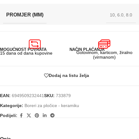
PROMJER (MM)
10
,
6.0
,
8.0
MOGUĆNOST POVRATA
NAČIN PLAĆANJA
Gotovinom, karticom, žiralno
15 dana od dana kupovine
(virmanom)
Dodaj na listu želja
EAN:
6949509232441
SKU:
733879
Kategorije:
Boreri za pločice - keramiku
Podijeli: