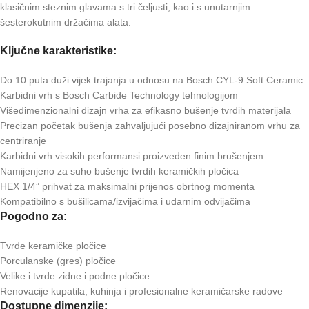
klasičnim steznim glavama s tri čeljusti, kao i s unutarnjim
šesterokutnim držačima alata.
Ključne karakteristike:
Do 10 puta duži vijek trajanja u odnosu na Bosch CYL-9 Soft Ceramic
Karbidni vrh s Bosch Carbide Technology tehnologijom
Višedimenzionalni dizajn vrha za efikasno bušenje tvrdih materijala
Precizan početak bušenja zahvaljujući posebno dizajniranom vrhu za
centriranje
Karbidni vrh visokih performansi proizveden finim brušenjem
Namijenjeno za suho bušenje tvrdih keramičkih pločica
HEX 1/4” prihvat za maksimalni prijenos obrtnog momenta
Kompatibilno s bušilicama/izvijačima i udarnim odvijačima
Pogodno za:
Tvrde keramičke pločice
Porculanske (gres) pločice
Velike i tvrde zidne i podne pločice
Renovacije kupatila, kuhinja i profesionalne keramičarske radove
Dostupne dimenzije: