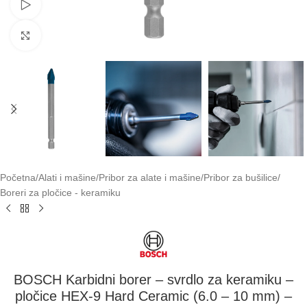
Pogledaj video
Klikni za uvećavanje
Početna
/
Alati i mašine
/
Pribor za alate i mašine
/
Pribor za bušilice
/
Boreri za pločice - keramiku
BOSCH Karbidni borer – svrdlo za keramiku –
pločice HEX-9 Hard Ceramic (6.0 – 10 mm) –