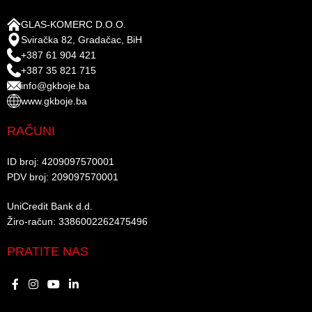
GLAS-KOMERC D.O.O.
Sviračka 82, Gradačac, BiH
+387 61 904 421
+387 35 821 715
info@gkboje.ba
www.gkboje.ba
RAČUNI
ID broj: 4209097570001​
PDV broj: 209097570001 ​
UniCredit Bank d.d.​
Žiro-račun: 3386002262475496​​
PRATITE NAS