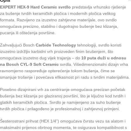
Opis
EXPERT HEX-9 Hard Ceramic svrdlo
predstavlja vrhunsko rješenje
za bušenje tvrdih keramičkih pločica i modernih pločica velikog
formata. Razvijeno za izuzetno zahtjevne materijale, ovo svrdlo
omogućava precizno, stabilno i dugotrajno bušenje bez klizanja,
pucanja ili oštećenja površine.
Zahvaljujući Bosch
Carbide Technology
tehnologiji, svrdlo koristi
izuzetno izdržljiv karbidni vrh proizveden finim brušenjem, što
omogućava izuzetno dug vijek trajanja – do
10 puta duži u odnosu
na Bosch CYL-9 Soft Ceramic
svrdla. Višedimenzionalni dizajn vrha
ravnomjerno raspoređuje opterećenje tokom bušenja, čime se
smanjuje trošenje i povećava efikasnost pri radu s tvrdim materijalima.
Posebno dizajnirani vrh za centriranje omogućava precizan početak
bušenja bez klizanja po glaziranoj površini, što je ključno kod tvrdih i
glatkih keramičkih pločica. Svrdlo je namijenjeno za suho bušenje
tvrdih pločica i prilagođeno je profesionalnoj i zahtjevnoj primjeni.
Šesterostrani prihvat (HEX 1/4”) omogućava čvrstu vezu sa alatom i
maksimalni prijenos obrtnog momenta, te osigurava kompatibilnost s