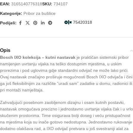
EAN:
3165140776318
SKU:
734107
Kategorije:
Pribor za bušilice
75420318
Podijeli:
Opis
Bosch IXO kolekcija – kutni nastavak
je praktičan sistemski pribor
namijenjen uvrtanju vijaka na teško dostupnim mjestima, u uskim
prorezima i pod uglovima gdje standardni odvijač ne može lako prići.
Ovaj nastavak značajno proširuje mogućnosti Bosch IXO odvijača i čini
ga još fleksibilnijim za različite “uradi sam” zadatke u domu, radionici ili
pri montaži namještaja.
Zahvaljujući posebnom zaobljenom dizajnu i osam kutnih postavki,
nastavak omogućava precizno i jednostavno uvrtanje vijaka čak i u vrlo
skučenim prostorima. Time osigurava bolji doseg i veću pristupačnost
na mjestima koja su inače gotovo nedostupna. Jednostavno rukovanje
dodatno olakšava rad, a IXO odvijač pretvara u još svestraniji alat za