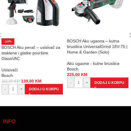
BOSCH Aku ugaona – kutna
-14%
brusilica UniversalGrind 18V-75 |
BOSCH Aku perač – usisivač za
Home & Garden (Solo)
staklene i glatke površine
GlassVAC
Aku ugaone - kutne brusilice
Bosch
Usisivači
225,00
KM
Bosch
139,00
KM
162,00
KM
-
+
DODAJ U KORPU
-
+
DODAJ U KORPU
INFO