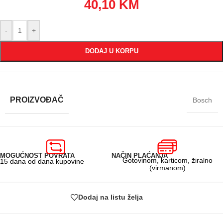
40,10
KM
-
+
DODAJ U KORPU
PROIZVOĐAČ
Bosch
MOGUĆNOST POVRATA
NAČIN PLAĆANJA
Gotovinom, karticom, žiralno
15 dana od dana kupovine
(virmanom)
Dodaj na listu želja