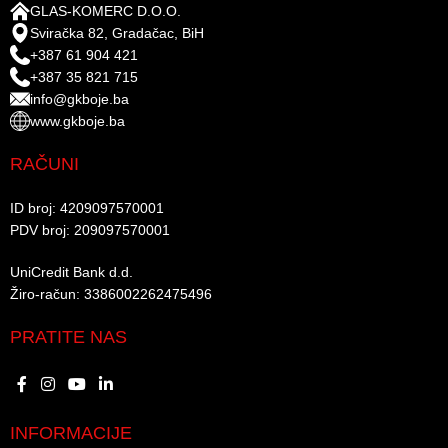
GLAS-KOMERC D.O.O.
Sviračka 82, Gradačac, BiH
+387 61 904 421
+387 35 821 715
info@gkboje.ba
www.gkboje.ba
RAČUNI
ID broj: 4209097570001​
PDV broj: 209097570001 ​
UniCredit Bank d.d.​
Žiro-račun: 3386002262475496​​
PRATITE NAS
INFORMACIJE