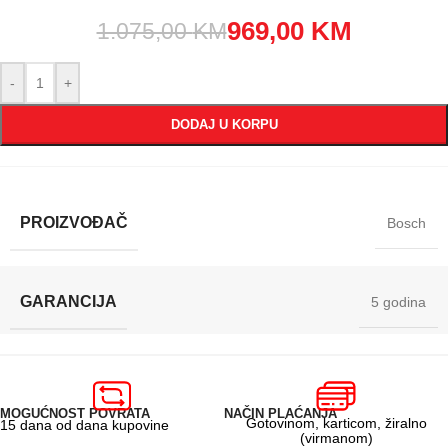
969,00
KM
1.075,00
KM
-
+
DODAJ U KORPU
PROIZVOĐAČ
Bosch
GARANCIJA
5 godina
MOGUĆNOST POVRATA
NAČIN PLAĆANJA
Gotovinom, karticom, žiralno
15 dana od dana kupovine
(virmanom)