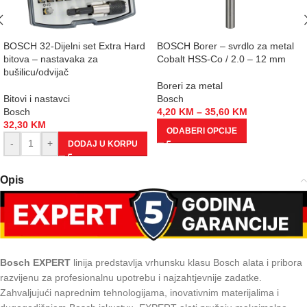
BOSCH 32-Dijelni set Extra Hard
BOSCH Borer – svrdlo za metal
bitova – nastavaka za
Cobalt HSS-Co / 2.0 – 12 mm
bušilicu/odvijač
Boreri za metal
Bitovi i nastavci
Bosch
Bosch
4,20
KM
–
35,60
KM
32,30
KM
ODABERI OPCIJE
-
+
DODAJ U KORPU
Opis
Bosch EXPERT
linija predstavlja vrhunsku klasu Bosch alata i pribora
razvijenu za profesionalnu upotrebu i najzahtjevnije zadatke.
Zahvaljujući naprednim tehnologijama, inovativnim materijalima i