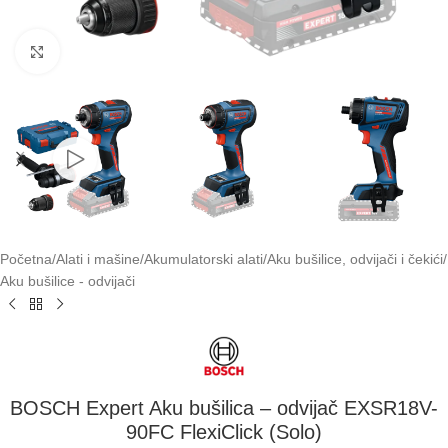
Klikni za uvećavanje
Početna
/
Alati i mašine
/
Akumulatorski alati
/
Aku bušilice, odvijači i čekići
/
Aku bušilice - odvijači
BOSCH Expert Aku bušilica – odvijač EXSR18V-
90FC FlexiClick (Solo)