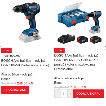
-10%
-10%
BOSCH Aku bušilica – odvijač
RASPRODANO
GSR 18V-65 + 2x GBA 4 Ah +
BOSCH Aku bušilica – odvijač
punjač i kofer s nastavcima
GSR 18V-50 Professional (Solo)
Professional
Aku bušilice - odvijači
Aku bušilice - odvijači
Bosch
Bosch
246,00
KM
273,00
KM
716,00
KM
796,00
KM
PROČITAJ VIŠE
-
+
DODAJ U KORPU