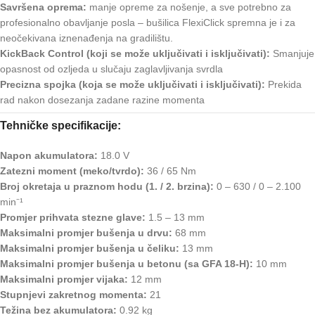
Savršena oprema:
manje opreme za nošenje, a sve potrebno za
profesionalno obavljanje posla – bušilica FlexiClick spremna je i za
neočekivana iznenađenja na gradilištu.
KickBack Control (koji se može uključivati i isključivati):
Smanjuje
opasnost od ozljeda u slučaju zaglavljivanja svrdla
Precizna spojka (koja se može uključivati i isključivati):
Prekida
rad nakon dosezanja zadane razine momenta
Tehničke specifikacije:
Napon akumulatora:
18.0 V
Zatezni moment (meko/tvrdo):
36 / 65 Nm
Broj okretaja u praznom hodu (1. / 2. brzina):
0 – 630 / 0 – 2.100
min⁻¹
Promjer prihvata stezne glave:
1.5 – 13 mm
Maksimalni promjer bušenja u drvu:
68 mm
Maksimalni promjer bušenja u čeliku:
13 mm
Maksimalni promjer bušenja u betonu (sa GFA 18-H):
10 mm
Maksimalni promjer vijaka:
12 mm
Stupnjevi zakretnog momenta:
21
Težina bez akumulatora:
0.92 kg