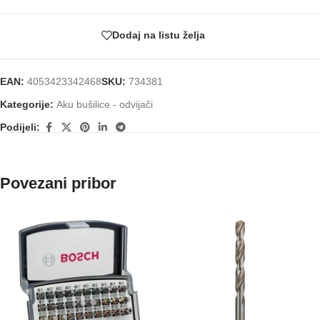
Dodaj na listu želja
EAN:
4053423342468
SKU:
734381
Kategorije:
Aku bušilice - odvijači
Podijeli:
Povezani pribor