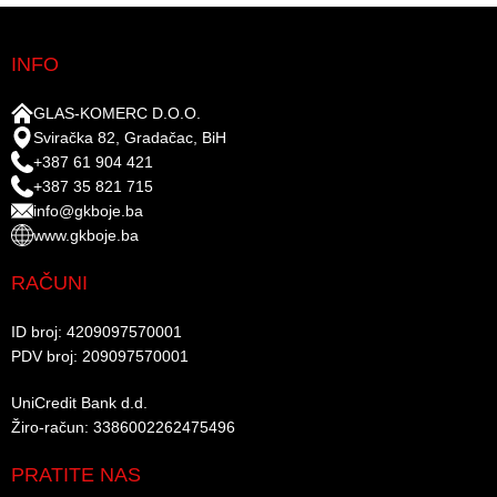
INFO
GLAS-KOMERC D.O.O.
Sviračka 82, Gradačac, BiH
+387 61 904 421
+387 35 821 715
info@gkboje.ba
www.gkboje.ba
RAČUNI
ID broj: 4209097570001​
PDV broj: 209097570001 ​
UniCredit Bank d.d.​
Žiro-račun: 3386002262475496​​
PRATITE NAS