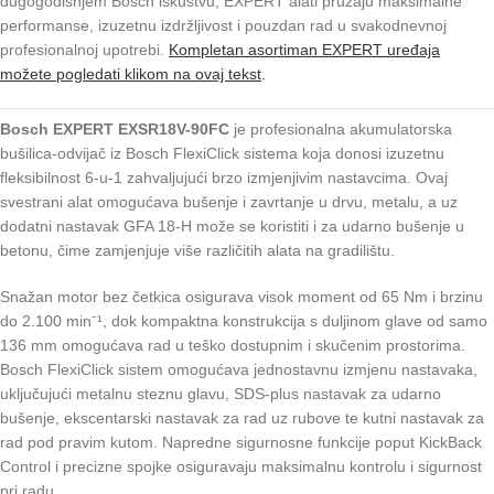
dugogodišnjem Bosch iskustvu, EXPERT alati pružaju maksimalne
performanse, izuzetnu izdržljivost i pouzdan rad u svakodnevnoj
profesionalnoj upotrebi.
Kompletan asortiman EXPERT uređaja
možete pogledati klikom na ovaj tekst
.
Bosch EXPERT EXSR18V-90FC
je profesionalna akumulatorska
bušilica-odvijač iz Bosch FlexiClick sistema koja donosi izuzetnu
fleksibilnost 6-u-1 zahvaljujući brzo izmjenjivim nastavcima. Ovaj
svestrani alat omogućava bušenje i zavrtanje u drvu, metalu, a uz
dodatni nastavak GFA 18-H može se koristiti i za udarno bušenje u
betonu, čime zamjenjuje više različitih alata na gradilištu.
Snažan motor bez četkica osigurava visok moment od 65 Nm i brzinu
do 2.100 min⁻¹, dok kompaktna konstrukcija s duljinom glave od samo
136 mm omogućava rad u teško dostupnim i skučenim prostorima.
Bosch FlexiClick sistem omogućava jednostavnu izmjenu nastavaka,
uključujući metalnu steznu glavu, SDS-plus nastavak za udarno
bušenje, ekscentarski nastavak za rad uz rubove te kutni nastavak za
rad pod pravim kutom. Napredne sigurnosne funkcije poput KickBack
Control i precizne spojke osiguravaju maksimalnu kontrolu i sigurnost
pri radu.