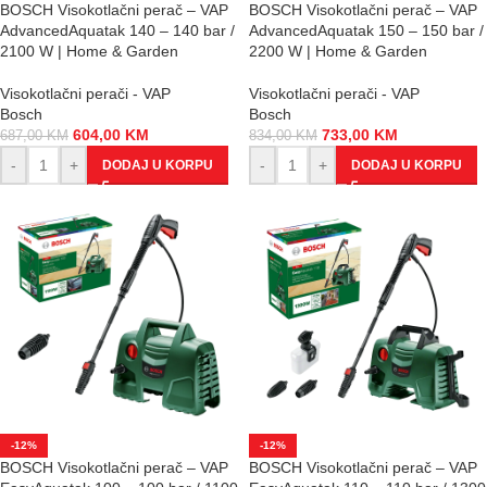
BOSCH Visokotlačni perač – VAP
BOSCH Visokotlačni perač – VAP
AdvancedAquatak 140 – 140 bar /
AdvancedAquatak 150 – 150 bar /
2100 W | Home & Garden
2200 W | Home & Garden
Visokotlačni perači - VAP
Visokotlačni perači - VAP
Bosch
Bosch
604,00
KM
733,00
KM
687,00
KM
834,00
KM
-
+
-
+
DODAJ U KORPU
DODAJ U KORPU
-12%
-12%
BOSCH Visokotlačni perač – VAP
BOSCH Visokotlačni perač – VAP