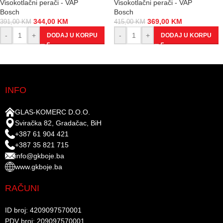
Visokotlačni perači - VAP
Visokotlačni perači - VAP
Bosch
Bosch
344,00
KM
369,00
KM
391,00
KM
415,00
KM
-
+
-
+
DODAJ U KORPU
DODAJ U KORPU
INFO
GLAS-KOMERC D.O.O.
Sviračka 82, Gradačac, BiH
+387 61 904 421
+387 35 821 715
info@gkboje.ba
www.gkboje.ba
RAČUNI
ID broj: 4209097570001​
PDV broj: 209097570001 ​