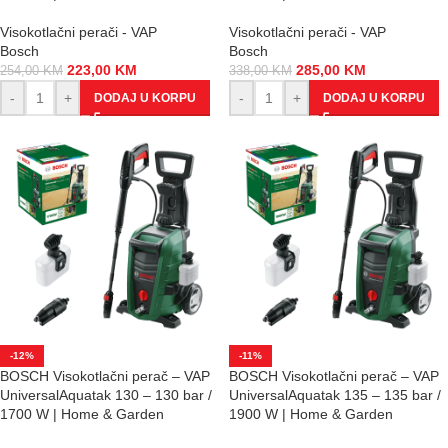
Visokotlačni perači - VAP
Visokotlačni perači - VAP
Bosch
Bosch
223,00
KM
285,00
KM
254,00
KM
338,00
KM
-
+
-
+
DODAJ U KORPU
DODAJ U KORPU
-12%
-11%
BOSCH Visokotlačni perač – VAP
BOSCH Visokotlačni perač – VAP
UniversalAquatak 130 – 130 bar /
UniversalAquatak 135 – 135 bar /
1700 W | Home & Garden
1900 W | Home & Garden