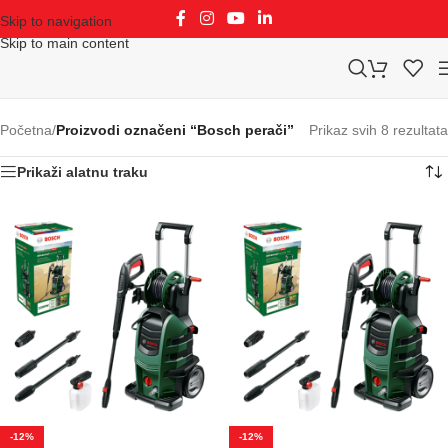
Skip to navigation
Skip to main content
Početna
/
Proizvodi označeni “Bosch perači”
Prikaz svih 8 rezultata
Prikaži alatnu traku
-12%
-12%