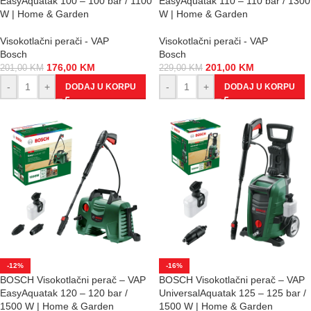
EasyAquatak 100 – 100 bar / 1100
EasyAquatak 110 – 110 bar / 1300
W | Home & Garden
W | Home & Garden
Visokotlačni perači - VAP
Visokotlačni perači - VAP
Bosch
Bosch
176,00
KM
201,00
KM
201,00
KM
229,00
KM
-
+
-
+
DODAJ U KORPU
DODAJ U KORPU
-12%
-16%
BOSCH Visokotlačni perač – VAP
BOSCH Visokotlačni perač – VAP
EasyAquatak 120 – 120 bar /
UniversalAquatak 125 – 125 bar /
1500 W | Home & Garden
1500 W | Home & Garden