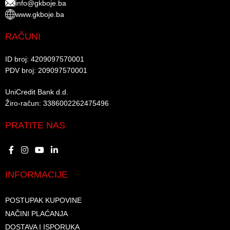
info@gkboje.ba
www.gkboje.ba
RAČUNI
ID broj: 4209097570001​
PDV broj: 209097570001 ​
UniCredit Bank d.d.​
Žiro-račun: 3386002262475496​​
PRATITE NAS
INFORMACIJE
POSTUPAK KUPOVINE
NAČINI PLAĆANJA
DOSTAVA I ISPORUKA