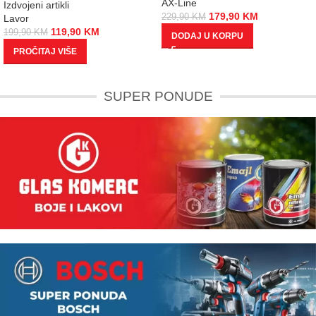
AX-Line
Izdvojeni artikli
179,90
KM
229,90
KM
Lavor
119,90
KM
199,90
KM
DODAJ U KORPU
PROČITAJ VIŠE
SUPER PONUDE