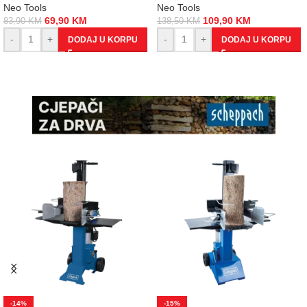
Neo Tools
Neo Tools
69,90
KM
109,90
KM
83,90
KM
138,50
KM
-
+
-
+
DODAJ U KORPU
DODAJ U KORPU
-14%
-15%