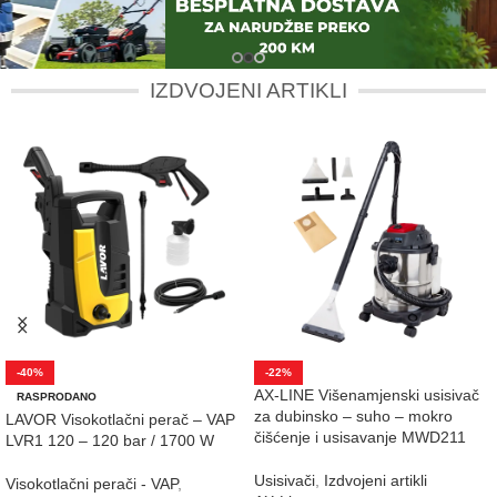
IZDVOJENI ARTIKLI
-40%
-22%
AX-LINE Višenamjenski usisivač
RASPRODANO
za dubinsko – suho – mokro
LAVOR Visokotlačni perač – VAP
čišćenje i usisavanje MWD211
LVR1 120 – 120 bar / 1700 W
Usisivači
,
Izdvojeni artikli
Visokotlačni perači - VAP
,