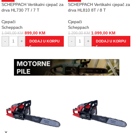
SCHEPPACH Vertikalni cjepač za
SCHEPPACH Vertikalni cjepač za
drva HL730 7T / 7 T
drva HL810 8T / 8 T
Cjepači
Cjepači
Scheppach
Scheppach
899,00
KM
1.099,00
KM
1.049,00
KM
1.299,00
KM
-
+
-
+
DODAJ U KORPU
DODAJ U KORPU