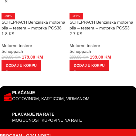
-28%
-31%
SCHEPPACH Benzinska motorna
SCHEPPACH Benzinska motorna
pila – testera – motorka PCS38
pila – testera – motorka PCS53
1.8 KS
2.7 KS
Motorne testere
Motorne testere
Scheppach
Scheppach
179,00
KM
199,00
KM
249,90
KM
289,90
KM
DODAJ U KORPU
DODAJ U KORPU
PLAĆANJE
GOTOVINOM, KARTICOM, VIRMANOM
PLAĆANJE NA RATE
MOGUĆNOST KUPOVINE NA RATE
PROGRAM LOJALNOSTI