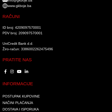
info@gkboje.ba
www.gkboje.ba
RAČUNI
ID broj: 4209097570001​
PDV broj: 209097570001 ​
UniCredit Bank d.d.​
Žiro-račun: 3386002262475496​​
PRATITE NAS
INFORMACIJE
POSTUPAK KUPOVINE
NAČINI PLAĆANJA
DOSTAVA I ISPORUKA