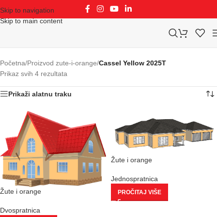
Skip to navigation
Skip to main content
Početna
/
Proizvod zute-i-orange
/
Cassel Yellow 2025T
Prikaz svih 4 rezultata
Prikaži alatnu traku
Žute i orange
Jednospratnica
Žute i orange
PROČITAJ VIŠE
Dvospratnica