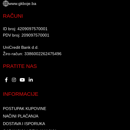
www.gkboje.ba
RAČUNI
ID broj: 4209097570001​
PDV broj: 209097570001 ​
UniCredit Bank d.d.​
Žiro-račun: 3386002262475496​​
PRATITE NAS
INFORMACIJE
POSTUPAK KUPOVINE
NAČINI PLAĆANJA
DOSTAVA I ISPORUKA