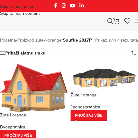
Skip to navigation
Skip to main content
Početna
/
Proizvod zute-i-orange
/
Souffle 2017P
Prikaz svih 4 rezultata
Prikaži alatnu traku
Žute i orange
Jednospratnica
Žute i orange
PROČITAJ VIŠE
Dvospratnica
PROČITAJ VIŠE