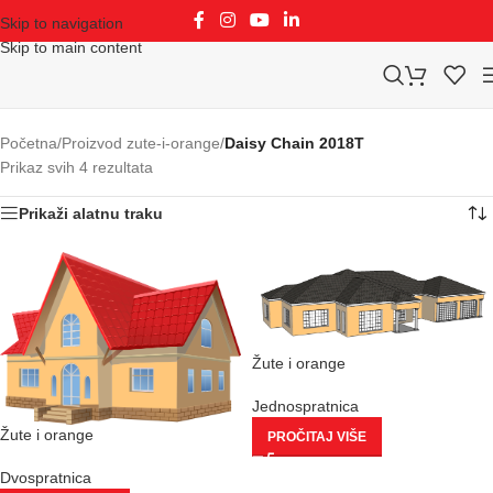
Skip to navigation
Skip to main content
Početna
/
Proizvod zute-i-orange
/
Daisy Chain 2018T
Prikaz svih 4 rezultata
Prikaži alatnu traku
Žute i orange
Jednospratnica
Žute i orange
PROČITAJ VIŠE
Dvospratnica