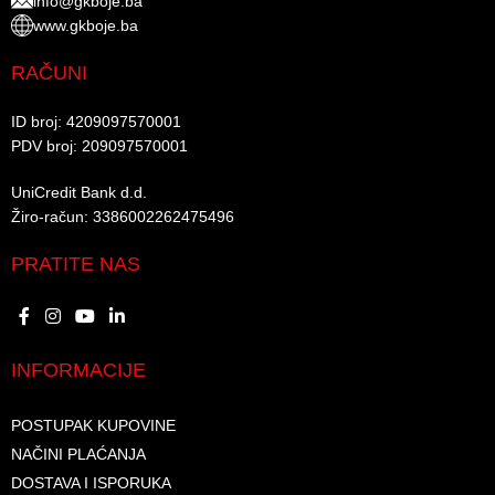
info@gkboje.ba
www.gkboje.ba
RAČUNI
ID broj: 4209097570001​
PDV broj: 209097570001 ​
UniCredit Bank d.d.​
Žiro-račun: 3386002262475496​​
PRATITE NAS
INFORMACIJE
POSTUPAK KUPOVINE
NAČINI PLAĆANJA
DOSTAVA I ISPORUKA