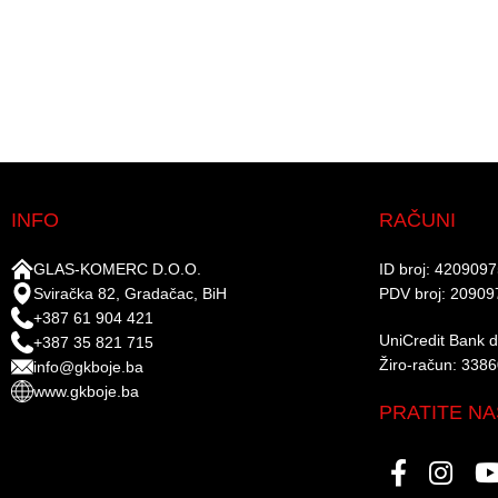
INFO
RAČUNI
GLAS-KOMERC D.O.O.
ID broj: 420909
Sviračka 82, Gradačac, BiH
PDV broj: 20909
+387 61 904 421
UniCredit Bank d.
+387 35 821 715
Žiro-račun: 338
info@gkboje.ba
www.gkboje.ba
PRATITE NA