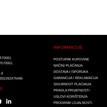
INFORMACIJE
7570001​
POSTUPAK KUPOVINE
7570001 ​
NAČINI PLAĆANJA
DOSTAVA I ISPORUKA
d.​
GARANCIJA I REKLAMACIJA
6002262475496​​
SIGURNOST PLAĆANJA
S
PRAVILA PRIVATNOSTI
USLOVI KORIŠTENJA
PROGRAM LOJALNOSTI