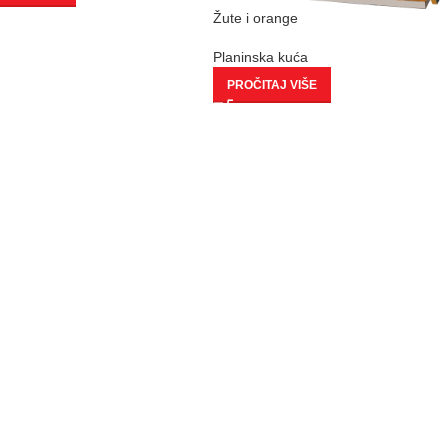
Žute i orange
Planinska kuća
PROČITAJ VIŠE