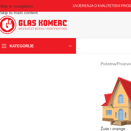
Skip to navigation
UVJERENJA O KVALITETI
SVI PROI
Skip to main content
KATEGORIJE
Početna
/
Proizvo
Žute i orange