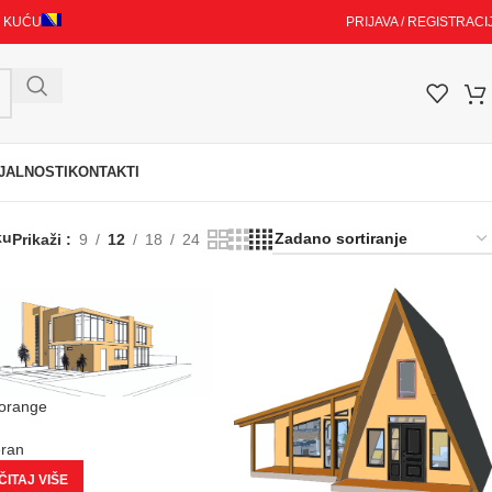
I KUĆU
PRIJAVA / REGISTRACI
JALNOSTI
KONTAKTI
ku
Prikaži
9
12
18
24
 orange
eran
ITAJ VIŠE