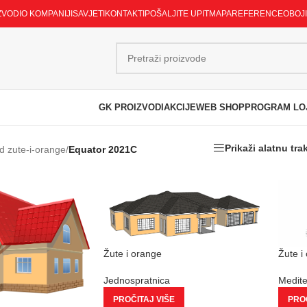
ZVODI
O KOMPANIJI
SAVJETI
KONTAKTI
POŠALJITE UPIT
MAPA
REFERENCE
OBOJ
GK PROIZVODI
AKCIJE
WEB SHOP
PROGRAM LO
Prikaži alatnu tra
d zute-i-orange
/
Equator 2021C
Žute i orange
Žute i
Jednospratnica
Medit
PROČITAJ VIŠE
PROČ