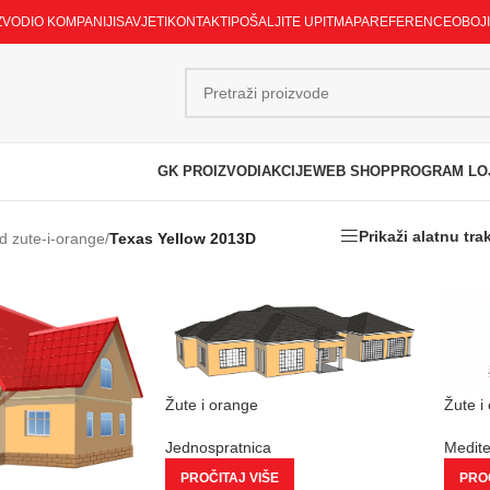
ZVODI
O KOMPANIJI
SAVJETI
KONTAKTI
POŠALJITE UPIT
MAPA
REFERENCE
OBOJ
GK PROIZVODI
AKCIJE
WEB SHOP
PROGRAM LO
Prikaži alatnu tra
d zute-i-orange
/
Texas Yellow 2013D
Žute i orange
Žute i
Jednospratnica
Medit
PROČITAJ VIŠE
PROČ