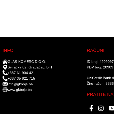
INFO
RAČUNI
GLAS-KOMERC D.O.O.
ID broj: 420909
Sviračka 82, Gradačac, BiH
PDV broj: 20909
+387 61 904 421
UniCredit Bank d.
+387 35 821 715
Žiro-račun: 338
info@gkboje.ba
www.gkboje.ba
PRATITE NA