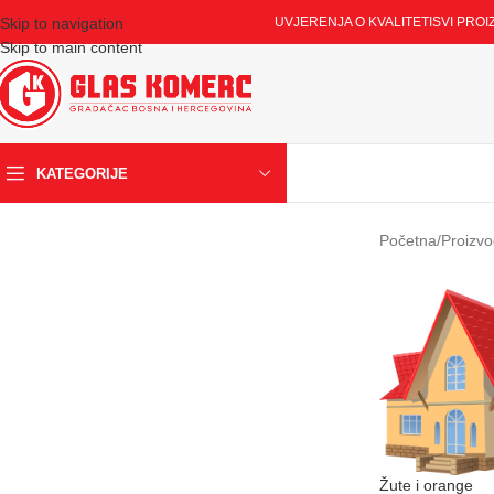
Skip to navigation
UVJERENJA O KVALITETI
SVI PROI
Skip to main content
KATEGORIJE
Početna
/
Proizvo
Žute i orange