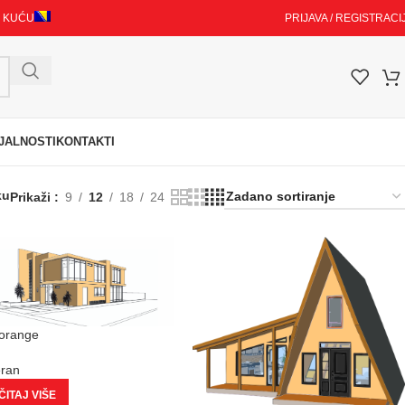
I KUĆU
PRIJAVA / REGISTRACI
JALNOSTI
KONTAKTI
ku
Prikaži
9
12
18
24
 orange
eran
ITAJ VIŠE