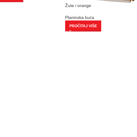
Žute i orange
Planinska kuća
PROČITAJ VIŠE