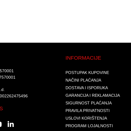
INFORMACIJE
7570001​
POSTUPAK KUPOVINE
7570001 ​
NAČINI PLAĆANJA
DOSTAVA I ISPORUKA
d.​
GARANCIJA I REKLAMACIJA
6002262475496​​
SIGURNOST PLAĆANJA
S
PRAVILA PRIVATNOSTI
USLOVI KORIŠTENJA
PROGRAM LOJALNOSTI