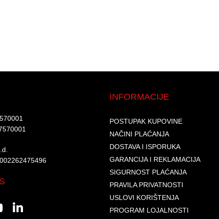
INFORMACIJE
7570001​
POSTUPAK KUPOVINE
7570001 ​
NAČINI PLAĆANJA
DOSTAVA I ISPORUKA
d.​
GARANCIJA I REKLAMACIJA
6002262475496​​
SIGURNOST PLAĆANJA
S
PRAVILA PRIVATNOSTI
USLOVI KORIŠTENJA
PROGRAM LOJALNOSTI