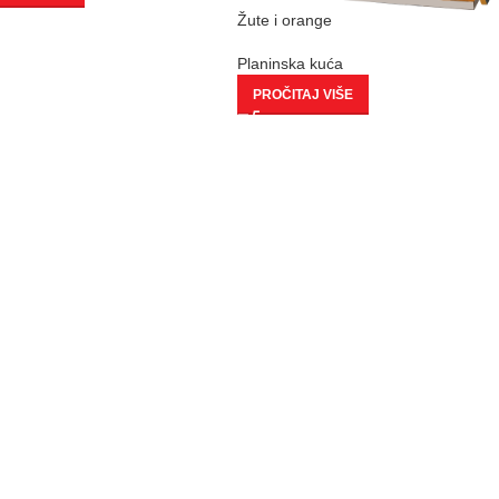
Žute i orange
Planinska kuća
PROČITAJ VIŠE