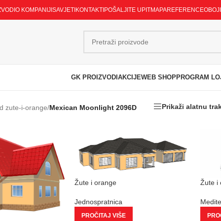
ZVODI
O KOMPANIJI
SAVJETI
KONTAKTI
POŠALJITE UPIT
MAPA
REFERENCE
OBOJ
GK PROIZVODI
AKCIJE
WEB SHOP
PROGRAM LO
Prikaži alatnu tra
d zute-i-orange
/
Mexican Moonlight 2096D
Žute i orange
Žute i
Jednospratnica
Medit
PROČITAJ VIŠE
PROČ