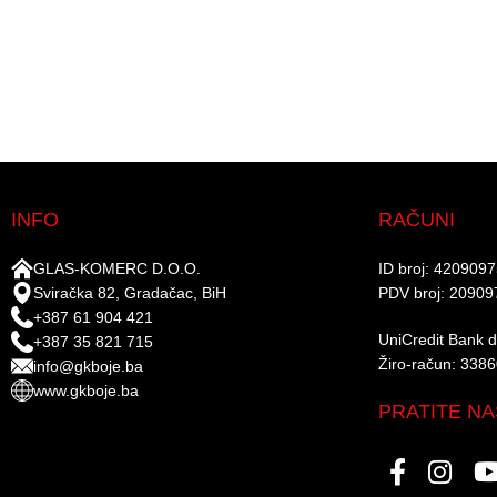
INFO
RAČUNI
GLAS-KOMERC D.O.O.
ID broj: 420909
Sviračka 82, Gradačac, BiH
PDV broj: 20909
+387 61 904 421
UniCredit Bank d.
+387 35 821 715
Žiro-račun: 338
info@gkboje.ba
www.gkboje.ba
PRATITE NA