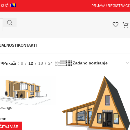
I KUĆU
PRIJAVA / REGISTRACI
JALNOSTI
KONTAKTI
ku
Prikaži
9
12
18
24
 orange
eran
ITAJ VIŠE