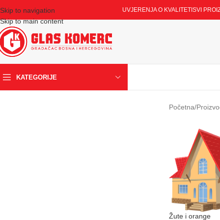
Skip to navigation
UVJERENJA O KVALITETI
SVI PROI
Skip to main content
KATEGORIJE
Početna
/
Proizvo
Žute i orange