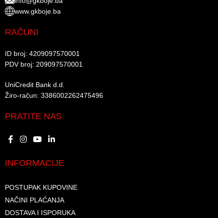
info@gkboje.ba
www.gkboje.ba
RAČUNI
ID broj: 4209097570001​
PDV broj: 209097570001 ​
UniCredit Bank d.d.​
Žiro-račun: 3386002262475496​​
PRATITE NAS
INFORMACIJE
POSTUPAK KUPOVINE
NAČINI PLAĆANJA
DOSTAVA I ISPORUKA