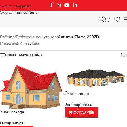
Skip to navigation
Skip to main content
Početna
/
Proizvod zute-i-orange
/
Autumn Flame 2097D
Prikaz svih 4 rezultata
Prikaži alatnu traku
Žute i orange
Jednospratnica
Žute i orange
PROČITAJ VIŠE
Dvospratnica