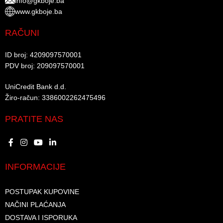
info@gkboje.ba
www.gkboje.ba
RAČUNI
ID broj: 4209097570001​
PDV broj: 209097570001 ​
UniCredit Bank d.d.​
Žiro-račun: 3386002262475496​​
PRATITE NAS
INFORMACIJE
POSTUPAK KUPOVINE
NAČINI PLAĆANJA
DOSTAVA I ISPORUKA