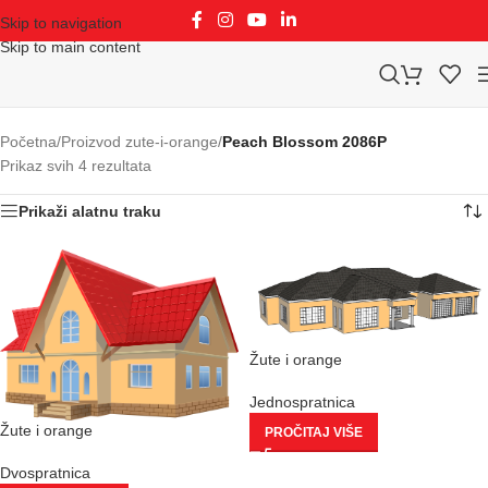
Skip to navigation
Skip to main content
Početna
/
Proizvod zute-i-orange
/
Peach Blossom 2086P
Prikaz svih 4 rezultata
Prikaži alatnu traku
Žute i orange
Jednospratnica
Žute i orange
PROČITAJ VIŠE
Dvospratnica