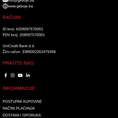
info@gkboje.ba
www.gkboje.ba
RAČUNI
ID broj: 4209097570001​
PDV broj: 209097570001 ​
UniCredit Bank d.d.​
Žiro-račun: 3386002262475496​​
PRATITE NAS
INFORMACIJE
POSTUPAK KUPOVINE
NAČINI PLAĆANJA
DOSTAVA I ISPORUKA