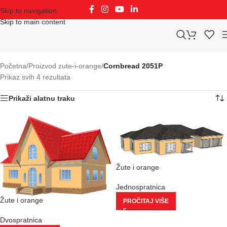
Skip to navigation
Skip to main content
Početna
/
Proizvod zute-i-orange
/
Cornbread 2051P
Prikaz svih 4 rezultata
Prikaži alatnu traku
Žute i orange
Jednospratnica
Žute i orange
PROČITAJ VIŠE
Dvospratnica