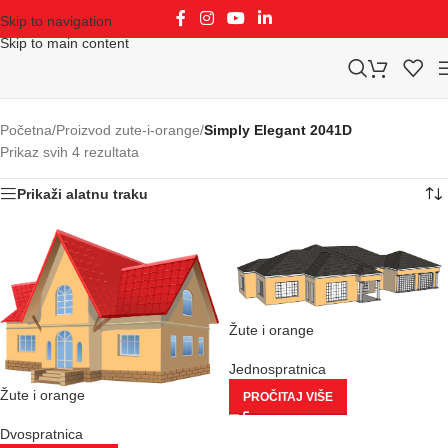
Skip to navigation
Skip to main content
Početna
/
Proizvod zute-i-orange
/
Simply Elegant 2041D
Prikaz svih 4 rezultata
Prikaži alatnu traku
Žute i orange
Jednospratnica
Žute i orange
PROČITAJ VIŠE
Dvospratnica