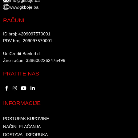
info@gkboje.ba
www.gkboje.ba
RAČUNI
ID broj: 4209097570001​
PDV broj: 209097570001 ​
UniCredit Bank d.d.​
Žiro-račun: 3386002262475496​​
PRATITE NAS
INFORMACIJE
POSTUPAK KUPOVINE
NAČINI PLAĆANJA
DOSTAVA I ISPORUKA