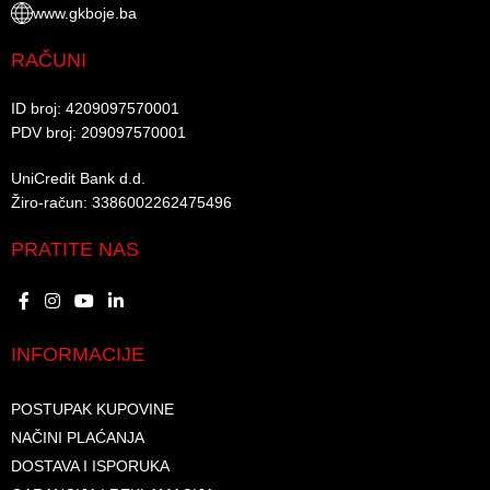
www.gkboje.ba
RAČUNI
ID broj: 4209097570001​
PDV broj: 209097570001 ​
UniCredit Bank d.d.​
Žiro-račun: 3386002262475496​​
PRATITE NAS
INFORMACIJE
POSTUPAK KUPOVINE
NAČINI PLAĆANJA
DOSTAVA I ISPORUKA