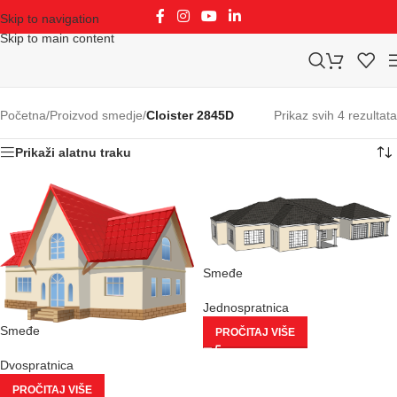
Skip to navigation
Skip to main content
Početna
/
Proizvod smedje
/
Cloister 2845D
Prikaz svih 4 rezultata
Prikaži alatnu traku
Smeđe
Jednospratnica
Smeđe
PROČITAJ VIŠE
Dvospratnica
PROČITAJ VIŠE