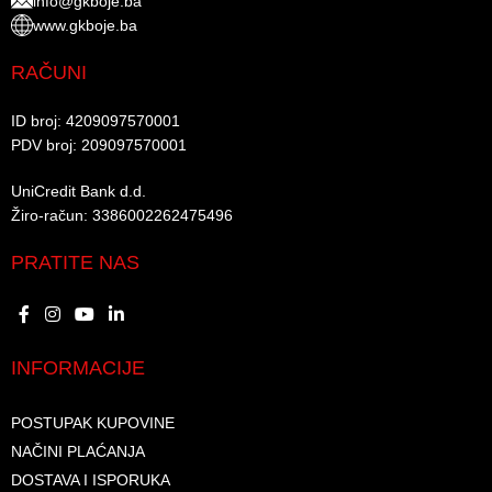
info@gkboje.ba
www.gkboje.ba
RAČUNI
ID broj: 4209097570001​
PDV broj: 209097570001 ​
UniCredit Bank d.d.​
Žiro-račun: 3386002262475496​​
PRATITE NAS
INFORMACIJE
POSTUPAK KUPOVINE
NAČINI PLAĆANJA
DOSTAVA I ISPORUKA