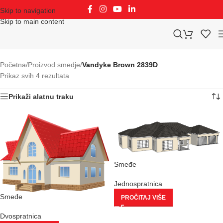
Skip to navigation
Skip to main content
Početna
/
Proizvod smedje
/
Vandyke Brown 2839D
Prikaz svih 4 rezultata
Prikaži alatnu traku
Smeđe
Jednospratnica
Smeđe
PROČITAJ VIŠE
Dvospratnica