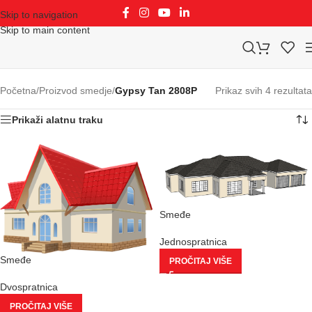
Skip to navigation
Skip to main content
Početna
/
Proizvod smedje
/
Gypsy Tan 2808P
Prikaz svih 4 rezultata
Prikaži alatnu traku
Smeđe
Jednospratnica
Smeđe
PROČITAJ VIŠE
Dvospratnica
PROČITAJ VIŠE