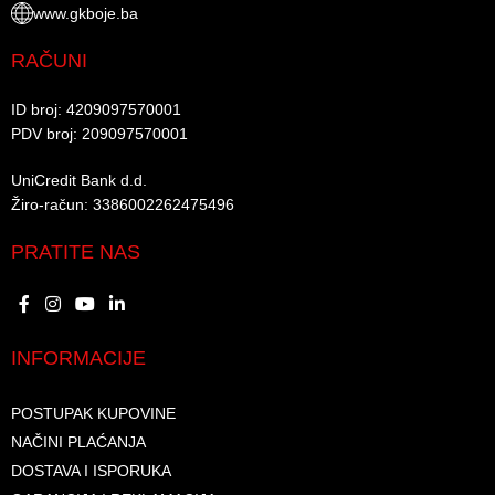
www.gkboje.ba
RAČUNI
ID broj: 4209097570001​
PDV broj: 209097570001 ​
UniCredit Bank d.d.​
Žiro-račun: 3386002262475496​​
PRATITE NAS
INFORMACIJE
POSTUPAK KUPOVINE
NAČINI PLAĆANJA
DOSTAVA I ISPORUKA