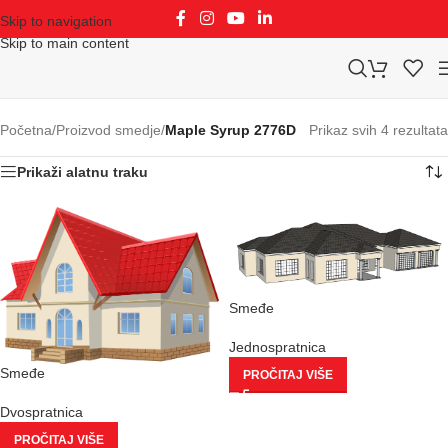
Skip to navigation
Skip to main content
Početna
/
Proizvod smedje
/
Maple Syrup 2776D
Prikaz svih 4 rezultata
Prikaži alatnu traku
Smeđe
Jednospratnica
Smeđe
PROČITAJ VIŠE
Dvospratnica
PROČITAJ VIŠE