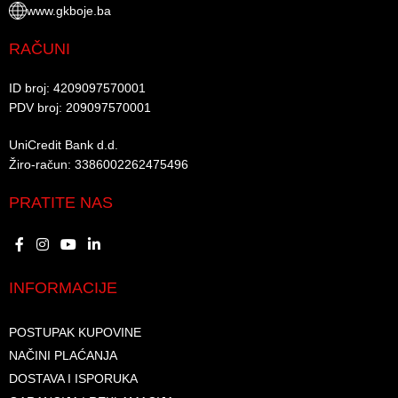
www.gkboje.ba
RAČUNI
ID broj: 4209097570001​
PDV broj: 209097570001 ​
UniCredit Bank d.d.​
Žiro-račun: 3386002262475496​​
PRATITE NAS
INFORMACIJE
POSTUPAK KUPOVINE
NAČINI PLAĆANJA
DOSTAVA I ISPORUKA