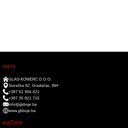
INFO
GLAS-KOMERC D.O.O.
Sviračka 82, Gradačac, BiH
+387 61 904 421
+387 35 821 715
info@gkboje.ba
www.gkboje.ba
RAČUNI