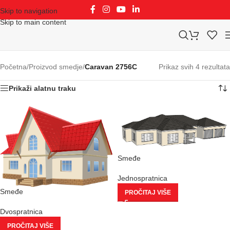
Skip to navigation
Skip to main content
Početna
/
Proizvod smedje
/
Caravan 2756C
Prikaz svih 4 rezultata
Prikaži alatnu traku
Smeđe
Jednospratnica
Smeđe
PROČITAJ VIŠE
Dvospratnica
PROČITAJ VIŠE