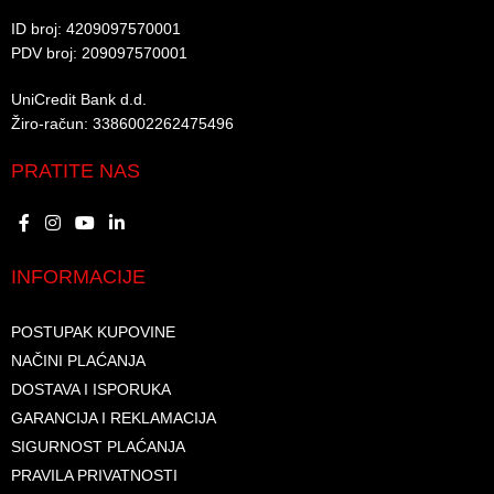
ID broj: 4209097570001​
PDV broj: 209097570001 ​
UniCredit Bank d.d.​
Žiro-račun: 3386002262475496​​
PRATITE NAS
INFORMACIJE
POSTUPAK KUPOVINE
NAČINI PLAĆANJA
DOSTAVA I ISPORUKA
GARANCIJA I REKLAMACIJA
SIGURNOST PLAĆANJA
PRAVILA PRIVATNOSTI