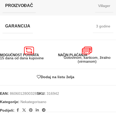
PROIZVOĐAČ
Villager
GARANCIJA
3 godine
MOGUĆNOST POVRATA
NAČIN PLAĆANJA
Gotovinom, karticom, žiralno
15 dana od dana kupovine
(virmanom)
Dodaj na listu želja
EAN:
8606012800328
SKU:
316942
Kategorije:
Nekategorisano
Podijeli: