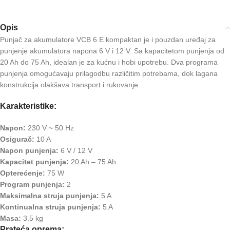
Opis
Punjač za akumulatore VCB 6 E kompaktan je i pouzdan uređaj za
punjenje akumulatora napona 6 V i 12 V. Sa kapacitetom punjenja od
20 Ah do 75 Ah, idealan je za kućnu i hobi upotrebu. Dva programa
punjenja omogućavaju prilagodbu različitim potrebama, dok lagana
konstrukcija olakšava transport i rukovanje.
Karakteristike:
Napon:
230 V ~ 50 Hz
Osigurač:
10 A
Napon punjenja:
6 V / 12 V
Kapacitet punjenja:
20 Ah – 75 Ah
Opterećenje:
75 W
Program punjenja:
2
Maksimalna struja punjenja:
5 A
Kontinualna struja punjenja:
5 A
Masa:
3.5 kg
Prateća oprema: