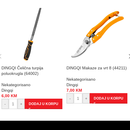
DINGQI Čelična turpija
DINGQI Makaze za vrt 8 (44211)
poluokrugla (64002)
Nekategorisano
Nekategorisano
Dingqi
Dingqi
7,00
KM
6,00
KM
-
+
DODAJ U KORPU
-
+
DODAJ U KORPU