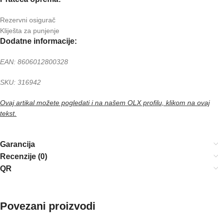
Rezervni osigurač
Kliješta za punjenje
Dodatne informacije:
EAN: 8606012800328
SKU: 316942
Ovaj artikal možete pogledati i na našem OLX profilu, klikom na ovaj
tekst.
Garancija
Recenzije (0)
QR
Povezani proizvodi