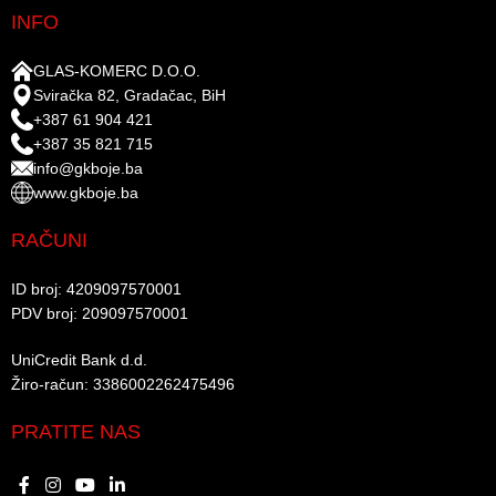
INFO
GLAS-KOMERC D.O.O.
Sviračka 82, Gradačac, BiH
+387 61 904 421
+387 35 821 715
info@gkboje.ba
www.gkboje.ba
RAČUNI
ID broj: 4209097570001​
PDV broj: 209097570001 ​
UniCredit Bank d.d.​
Žiro-račun: 3386002262475496​​
PRATITE NAS