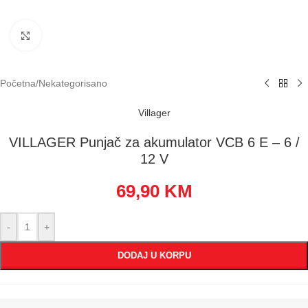
Klikni za uvećavanje
Početna
/
Nekategorisano
Villager
VILLAGER Punjač za akumulator VCB 6 E – 6 /
12 V
69,90
KM
-
+
DODAJ U KORPU