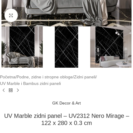
Klikni za uvećavanje
Početna
/
Podne, zidne i stropne obloge
/
Zidni paneli
/
UV Marble i Bambus zidni paneli
GK Decor & Art
UV Marble zidni panel – UV2312 Nero Mirage –
122 x 280 x 0.3 cm