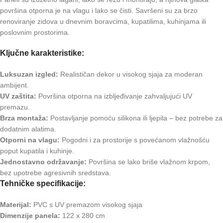
površina otporna je na vlagu i lako se čisti. Savršeni su za brzo
renoviranje zidova u dnevnim boravcima, kupatilima, kuhinjama ili
poslovnim prostorima.
Ključne karakteristike:
Luksuzan izgled:
Realističan dekor u visokog sjaja za moderan
ambijent.
UV zaštita:
Površina otporna na izbljeđivanje zahvaljujući UV
premazu.
Brza montaža:
Postavljanje pomoću silikona ili ljepila – bez potrebe za
dodatnim alatima.
Otporni na vlagu:
Pogodni i za prostorije s povećanom vlažnošću
poput kupatila i kuhinje.
Jednostavno održavanje:
Površina se lako briše vlažnom krpom,
bez upotrebe agresivnih sredstava.
Tehničke specifikacije:
Materijal:
PVC s UV premazom visokog sjaja
Dimenzije panela:
122 x 280 cm