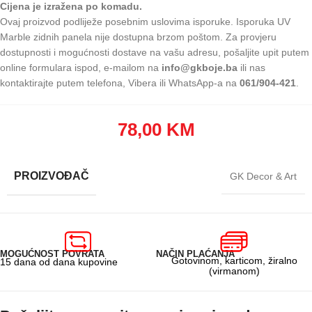
Cijena je izražena po komadu.
Ovaj proizvod podliježe posebnim uslovima isporuke. Isporuka UV
Marble zidnih panela nije dostupna brzom poštom. Za provjeru
dostupnosti i mogućnosti dostave na vašu adresu, pošaljite upit putem
online formulara ispod, e-mailom na
info@gkboje.ba
ili nas
kontaktirajte putem telefona, Vibera ili WhatsApp-a na
061/904-421
.
78,00
KM
PROIZVOĐAČ
GK Decor & Art
MOGUĆNOST POVRATA
NAČIN PLAĆANJA
Gotovinom, karticom, žiralno
15 dana od dana kupovine
(virmanom)