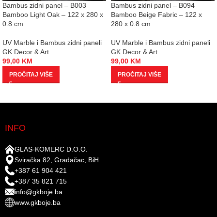
Bambus zidni panel – B003
Bambus zidni panel – B094
Bamboo Light Oak – 122 x 280 x
Bamboo Beige Fabric – 122 x
0.8 cm
280 x 0.8 cm
UV Marble i Bambus zidni paneli
UV Marble i Bambus zidni paneli
GK Decor & Art
GK Decor & Art
99,00
KM
99,00
KM
PROČITAJ VIŠE
PROČITAJ VIŠE
INFO
GLAS-KOMERC D.O.O.
Sviračka 82, Gradačac, BiH
+387 61 904 421
+387 35 821 715
info@gkboje.ba
www.gkboje.ba