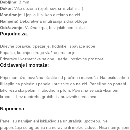
Debljina:
3 mm
Dekor:
Više dezena (bijeli, sivi, crni, zlatni …)
Montiranje:
Ljepilo ili silikon direktno na zid
Namjena:
Dekorativna unutrašnja zidna obloga
Održavanje:
Vlažna krpa, bez jakih hemikalija
Pogodno za:
Dnevne boravke, trpezarije, hodnike i spavaće sobe
Kupatila, kuhinje i druge vlažne prostorije
Frizerske i kozmetičke salone, urede i poslovne prostore
Održavanje i montaža:
Prije montaže, površinu očistite od prašine i masnoća. Nanesite silikon
ili ljepilo na poleđinu panela i pritisnite ga na zid. Paneli se po potrebi
lako režu skalpelom ili ubodnom pilom. Površina se čisti vlažnom
krpom – bez upotrebe grubih ili abrazivnih sredstava.
Napomena:
Paneli su namijenjeni isključivo za unutrašnju upotrebu. Ne
preporučuje se ugradnja na neravne ili mokre zidove. Nisu namijenjeni