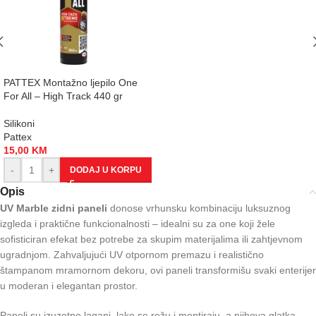
PATTEX Montažno ljepilo One
For All – High Track 440 gr
Silikoni
Pattex
15,00
KM
-
+
DODAJ U KORPU
Opis
UV Marble zidni paneli
donose vrhunsku kombinaciju luksuznog
izgleda i praktične funkcionalnosti – idealni su za one koji žele
sofisticiran efekat bez potrebe za skupim materijalima ili zahtjevnom
ugradnjom. Zahvaljujući UV otpornom premazu i realistično
štampanom mramornom dekoru, ovi paneli transformišu svaki enterijer
u moderan i elegantan prostor.
Paneli su izuzetno lagani, lako se režu i montiraju, a njihova glatka