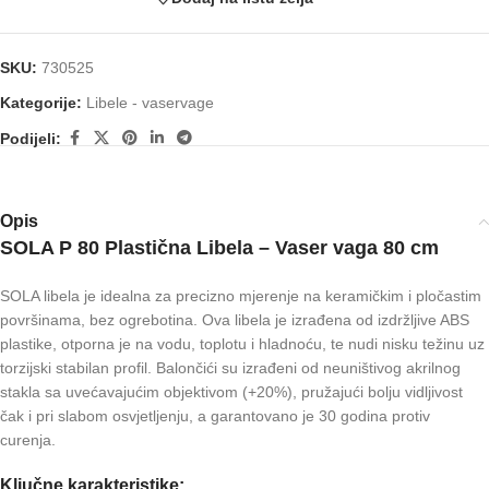
SKU:
730525
Kategorije:
Libele - vaservage
Podijeli:
Opis
SOLA P 80 Plastična Libela – Vaser vaga 80 cm
SOLA libela je idealna za precizno mjerenje na keramičkim i pločastim
površinama, bez ogrebotina. Ova libela je izrađena od izdržljive ABS
plastike, otporna je na vodu, toplotu i hladnoću, te nudi nisku težinu uz
torzijski stabilan profil. Balončići su izrađeni od neuništivog akrilnog
stakla sa uvećavajućim objektivom (+20%), pružajući bolju vidljivost
čak i pri slabom osvjetljenju, a garantovano je 30 godina protiv
curenja.
Ključne karakteristike: