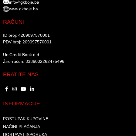
info@gkboje.ba
www.gkboje.ba
RAČUNI
ID broj: 4209097570001​
PDV broj: 209097570001 ​
UniCredit Bank d.d.​
Žiro-račun: 3386002262475496​​
PRATITE NAS
INFORMACIJE
POSTUPAK KUPOVINE
NAČINI PLAĆANJA
DOSTAVA I ISPORUKA