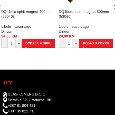
DQ libela spirit magnet 400mm
DQ libela spirit magnet 600mm
(53040)
(53060)
Libele - vaservage
Libele - vaservage
Dingqi
Dingqi
24,00
KM
28,00
KM
-
+
-
+
DODAJ U KORPU
DODAJ U KORPU
INFO
GLAS-KOMERC D.O.O.
Sviračka 82, Gradačac, BiH
+387 61 904 421
+387 35 821 715