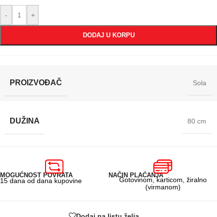
-
+
DODAJ U KORPU
PROIZVOĐAČ
Sola
DUŽINA
80 cm
MOGUĆNOST POVRATA
NAČIN PLAĆANJA
Gotovinom, karticom, žiralno
15 dana od dana kupovine
(virmanom)
Dodaj na listu želja