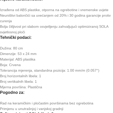
Izrađena od ABS plastike, otporna na ogrebotine i vremenske uvjete
Neuništivi balončići sa uvećanjem od 20% i 30 godina garancije protiv
curenja
Bolja čitljivost pri slabom osvjetljenju zahvaljujući optimiziranoj SOLA
svjetlosnoj ploči
Tehnički podaci:
Dužina: 80 cm
Dimenzije: 53 x 24 mm
Materijal: ABS plastika
Boja: Crvena
Tolerancija mjerenja, standardna pozicija: 1.00 mm/m (0.057°)
Broj horizontalnih libela: 1
Broj vertikalnih libela: 1
Mjerna površina: Plastična
Pogodno za:
Rad na keramičkim i pločastim površinama bez ogrebotina
Primjenu u unutrašnjoj i vanjskoj gradnji