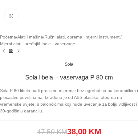
Klikni za uvećavanje
Početna
/
Alati i mašine
/
Ručni alati, oprema i mjerni instrumenti
/
Mjerni alati i uređaji
/
Libele - vaservage
Sola
Sola libela – vaservaga P 80 cm
Sola P 80 libela nudi precizno mjerenje bez ogrebotina na keramičkim i
pločastim površinama. Izrađena je od ABS plastike, otporna na
vremenske uvjete, s balončićima koji nude uvećanje za bolju vidljivost i
30-godišnju garanciju.
38,00
KM
47,50
KM