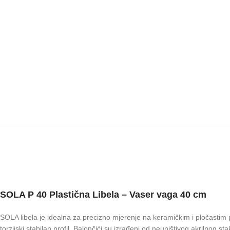
SOLA P 40 Plastična Libela – Vaser vaga 40 cm
SOLA libela je idealna za precizno mjerenje na keramičkim i pločastim p
torzijski stabilan profil. Balončići su izrađeni od neuništivog akrilnog 