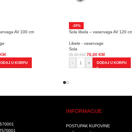
-20%
aservaga AV 100 cm
Sola libela – vaservaga AV 120 c
age
Libele - vaservage
Sola
KM
76,00
KM
95,00
KM
-
+
ODAJ U KORPU
DODAJ U KORPU
INFORMACIJE
7570001​
POSTUPAK KUPOVINE
7570001 ​