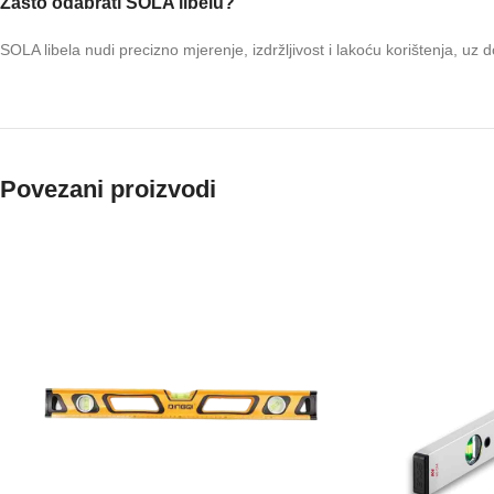
Zašto odabrati SOLA libelu?
SOLA libela nudi precizno mjerenje, izdržljivost i lakoću korištenja, u
Povezani proizvodi