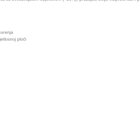
curenja
jetlosnoj ploči