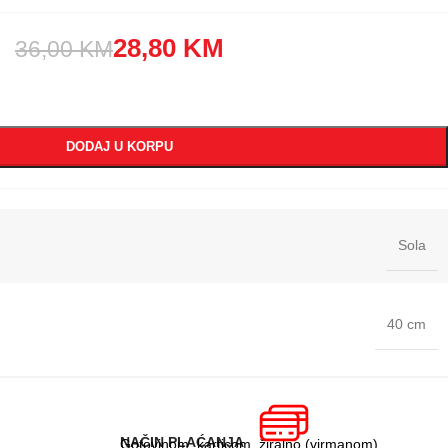
28,80
KM
36,00
KM
DODAJ U KORPU
Sola
40 cm
NAČIN PLAĆANJA
Gotovinom, karticom, žiralno (virmanom)