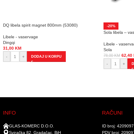
DQ libela spirit magnet 800mm (53080)
-20%
Sola libela – v
Libele - vaservage
Dingqi
Libele - vaserv
31,00
KM
Sola
62,40
78,00
KM
-
+
DODAJ U KORPU
-
+
D
INFO
RAČUNI
GLAS-KOMERC D.O.O.
ID broj: 420909
Sviračka 82, Gradačac, BiH
PDV broj: 20909