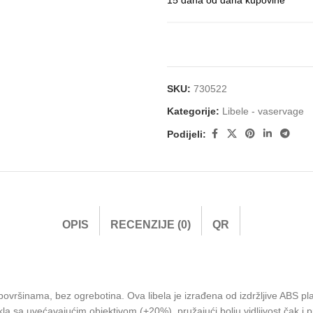
15 dana od dana kupovine
SKU:
730522
Kategorije:
Libele - vaservage
Podijeli:
OPIS
RECENZIJE (0)
QR
ovršinama, bez ogrebotina. Ova libela je izrađena od izdržljive ABS plas
stakla sa uvećavajućim objektivom (+20%), pružajući bolju vidljivost čak i