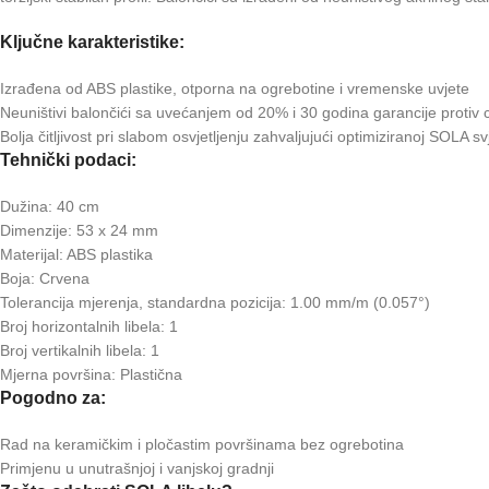
Ključne karakteristike:
Izrađena od ABS plastike, otporna na ogrebotine i vremenske uvjete
Neuništivi balončići sa uvećanjem od 20% i 30 godina garancije protiv 
Bolja čitljivost pri slabom osvjetljenju zahvaljujući optimiziranoj SOLA sv
Tehnički podaci:
Dužina: 40 cm
Dimenzije: 53 x 24 mm
Materijal: ABS plastika
Boja: Crvena
Tolerancija mjerenja, standardna pozicija: 1.00 mm/m (0.057°)
Broj horizontalnih libela: 1
Broj vertikalnih libela: 1
Mjerna površina: Plastična
Pogodno za:
Rad na keramičkim i pločastim površinama bez ogrebotina
Primjenu u unutrašnjoj i vanjskoj gradnji