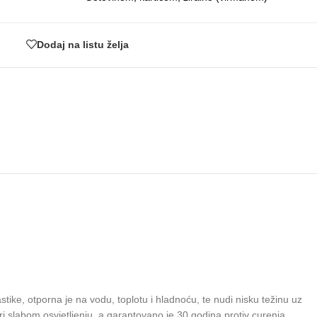
Dodaj na listu želja
tike, otporna je na vodu, toplotu i hladnoću, te nudi nisku težinu uz
 pri slabom osvjetljenju, a garantovano je 30 godina protiv curenja.