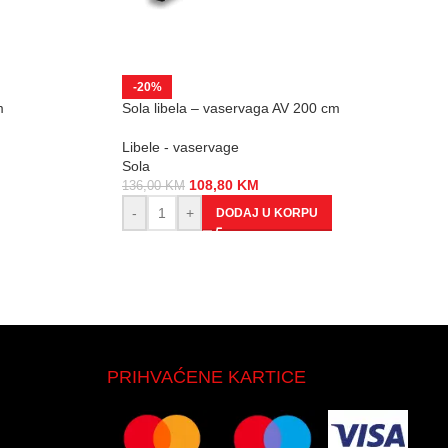
-20%
m
Sola libela – vaservaga AV 200 cm
Libele - vaservage
Sola
108,80
KM
136,00
KM
-
+
DODAJ U KORPU
PRIHVAĆENE KARTICE