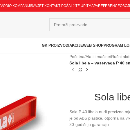
ZVODI
O KOMPANIJI
SAVJETI
KONTAKTI
POŠALJITE UPIT
MAPA
REFERENCE
OBOJ
GK PROIZVODI
AKCIJE
WEB SHOP
PROGRAM LO
Početna
/
Alati i mašine
/
Ručni alat
Sola libela – vaservaga P 40 c
Sola li
Sola P 40 libela nudi precizno m
je od ABS plastike, otporna na vr
30-godišnju garanciju.