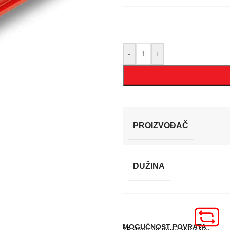
-
+
PROIZVOĐAČ
DUŽINA
MOGUĆNOST POVRATA