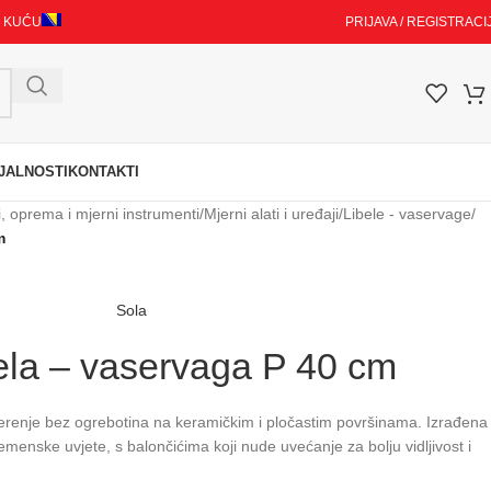
I KUĆU
PRIJAVA / REGISTRACI
JALNOSTI
KONTAKTI
i, oprema i mjerni instrumenti
/
Mjerni alati i uređaji
/
Libele - vaservage
/
m
Sola
bela – vaservaga P 40 cm
jerenje bez ogrebotina na keramičkim i pločastim površinama. Izrađena
emenske uvjete, s balončićima koji nude uvećanje za bolju vidljivost i