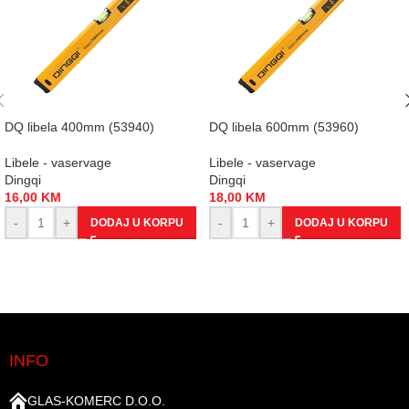
DQ libela 400mm (53940)
DQ libela 600mm (53960)
Libele - vaservage
Libele - vaservage
Dingqi
Dingqi
16,00
KM
18,00
KM
-
+
-
+
DODAJ U KORPU
DODAJ U KORPU
INFO
GLAS-KOMERC D.O.O.