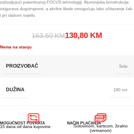
zahvaljujući patentiranoj FOCUS tehnologiji. Aluminijska konstrukcija
osigurava dugotrajnost, a akrilne libele omogućuju lako očitavanje čak
i pri slabom svjetlu.
130,80
KM
163,50
KM
Nema na stanju
PROIZVOĐAČ
Sola
DUŽINA
180 cm
MOGUĆNOST POVRATA
NAČIN PLAĆANJA
Gotovinom, karticom, žiralno
15 dana od dana kupovine
(virmanom)