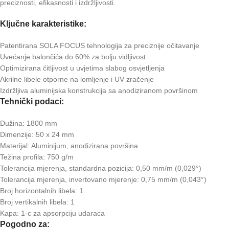
preciznosti, efikasnosti i izdržljivosti.
Ključne karakteristike:
Patentirana SOLA FOCUS tehnologija za preciznije očitavanje
Uvećanje balončića do 60% za bolju vidljivost
Optimizirana čitljivost u uvjetima slabog osvjetljenja
Akrilne libele otporne na lomljenje i UV zračenje
Izdržljiva aluminijska konstrukcija sa anodiziranom površinom
Tehnički podaci:
Dužina: 1800 mm
Dimenzije: 50 x 24 mm
Materijal: Aluminijum, anodizirana površina
Težina profila: 750 g/m
Tolerancija mjerenja, standardna pozicija: 0,50 mm/m (0,029°)
Tolerancija mjerenja, invertovano mjerenje: 0,75 mm/m (0,043°)
Broj horizontalnih libela: 1
Broj vertikalnih libela: 1
Kapa: 1-c za apsorpciju udaraca
Pogodno za: