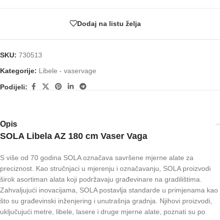
Dodaj na listu želja
SKU:
730513
Kategorije:
Libele - vaservage
Podijeli:
Opis
SOLA Libela AZ 180 cm Vaser Vaga
S više od 70 godina SOLA označava savršene mjerne alate za
preciznost. Kao stručnjaci u mjerenju i označavanju, SOLA proizvodi
širok asortiman alata koji podržavaju građevinare na gradilištima.
Zahvaljujući inovacijama, SOLA postavlja standarde u primjenama kao
što su građevinski inženjering i unutrašnja gradnja. Njihovi proizvodi,
uključujući metre, libele, lasere i druge mjerne alate, poznati su po