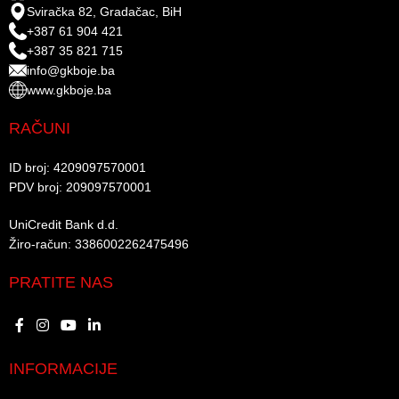
Sviračka 82, Gradačac, BiH
+387 61 904 421
+387 35 821 715
info@gkboje.ba
www.gkboje.ba
RAČUNI
ID broj: 4209097570001​
PDV broj: 209097570001 ​
UniCredit Bank d.d.​
Žiro-račun: 3386002262475496​​
PRATITE NAS
INFORMACIJE