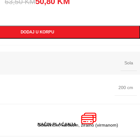
50,80
KM
63,50
KM
DODAJ U KORPU
Sola
200 cm
NAČIN PLAĆANJA
Gotovinom, karticom, žiralno (virmanom)