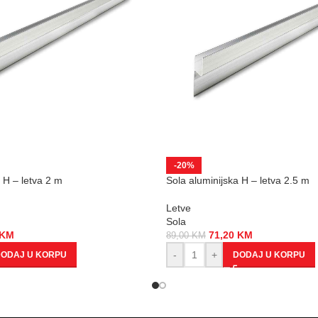
-20%
 H – letva 2 m
Sola aluminijska H – letva 2.5 m
Letve
Sola
KM
71,20
KM
89,00
KM
-
+
ODAJ U KORPU
DODAJ U KORPU