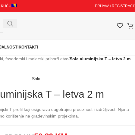
I KUĆU
PRIJAVA / REGISTRACI
JALNOSTI
KONTAKTI
i, fasaderski i molerski pribor
/
Letve
/
Sola aluminijska T – letva 2 m
Sola
uminijska T – letva 2 m
jski T-profil koji osigurava dugotrajnu preciznost i izdržljivost. Njena
no korištenje na građevinskim projektima.