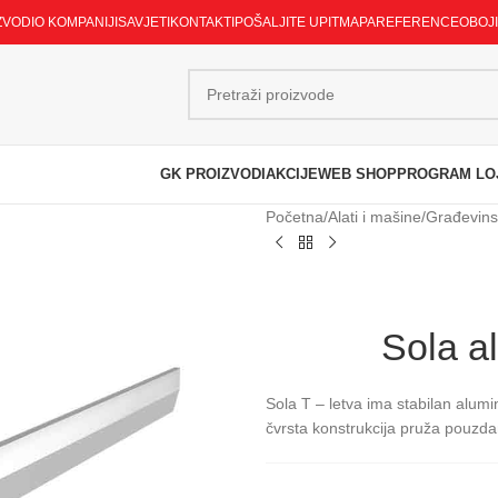
ZVODI
O KOMPANIJI
SAVJETI
KONTAKTI
POŠALJITE UPIT
MAPA
REFERENCE
OBOJ
GK PROIZVODI
AKCIJE
WEB SHOP
PROGRAM LO
Početna
/
Alati i mašine
/
Građevinsk
Sola al
Sola T – letva ima stabilan alumini
čvrsta konstrukcija pruža pouzda