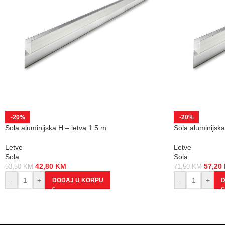
-20%
-20%
Sola aluminijska H – letva 1.5 m
Sola aluminijska
Letve
Letve
Sola
Sola
42,80
KM
57,20
53,50
KM
71,50
KM
-
+
-
+
DODAJ U KORPU
D