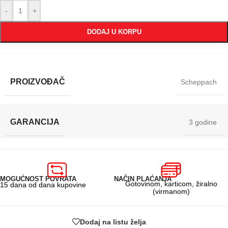
-
+
DODAJ U KORPU
PROIZVOĐAČ
Scheppach
GARANCIJA
3 godine
MOGUĆNOST POVRATA
NAČIN PLAĆANJA
Gotovinom, karticom, žiralno
15 dana od dana kupovine
(virmanom)
Dodaj na listu želja