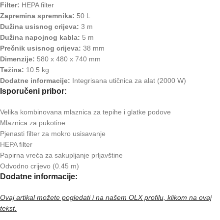
Filter:
HEPA filter
Zapremina spremnika:
50 L
Dužina usisnog crijeva:
3 m
Dužina napojnog kabla:
5 m
Prečnik usisnog crijeva:
38 mm
Dimenzije:
580 x 480 x 740 mm
Težina:
10.5 kg
Dodatne informacije:
Integrisana utičnica za alat (2000 W)
Isporučeni pribor:
Velika kombinovana mlaznica za tepihe i glatke podove
Mlaznica za pukotine
Pjenasti filter za mokro usisavanje
HEPA filter
Papirna vreća za sakupljanje prljavštine
Odvodno crijevo (0.45 m)
Dodatne informacije:
Ovaj artikal možete pogledati i na našem OLX profilu, klikom na ovaj
tekst.