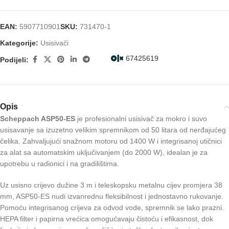
EAN:
5907710901
SKU:
731470-1
Kategorije:
Usisivači
67425619
Podijeli:
Opis
Scheppach ASP50-ES
je profesionalni usisivač za mokro i suvo
usisavanje sa izuzetno velikim spremnikom od 50 litara od nerđajućeg
čelika. Zahvaljujući snažnom motoru od 1400 W i integrisanoj utičnici
za alat sa automatskim uključivanjem (do 2000 W), idealan je za
upotrebu u radionici i na gradilištima.
Uz usisno crijevo dužine 3 m i teleskopsku metalnu cijev promjera 38
mm, ASP50-ES nudi izvanrednu fleksibilnost i jednostavno rukovanje.
Pomoću integrisanog crijeva za odvod vode, spremnik se lako prazni.
HEPA filter i papirna vrećica omogućavaju čistoću i efikasnost, dok