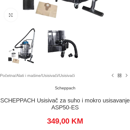
Klikni za uvećavanje
Početna
/
Alati i mašine
/
Usisivači
/
Usisivači
Scheppach
SCHEPPACH Usisivač za suho i mokro usisavanje
ASP50-ES
349,00
KM