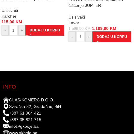
čišćenje JUPTER
Usisivači
Karcher
Usisivači
115,00
KM
Lavor
1.199,90
KM
1.599,90
KM
-
+
DODAJ U KORPU
-
+
DODAJ U KORPU
INFO
GLAS-KOMERC D.O.O.
Sviračka 82, Gradačac, BiH
+387 61 904 421
+387 35 821 715
info@gkboje.ba
www.gkboje.ba