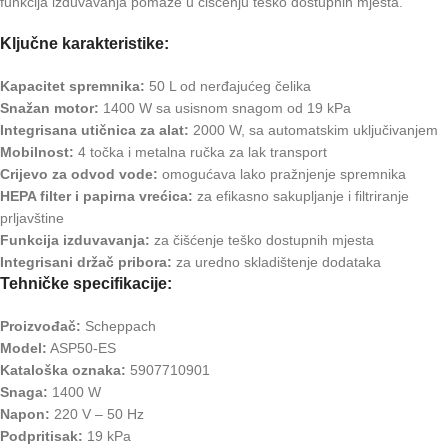
funkcija izduvavanja pomaže u čišćenju teško dostupnih mjesta.
Ključne karakteristike:
Kapacitet spremnika:
50 L od nerđajućeg čelika
Snažan motor:
1400 W sa usisnom snagom od 19 kPa
Integrisana utičnica za alat:
2000 W, sa automatskim uključivanjem
Mobilnost:
4 točka i metalna ručka za lak transport
Crijevo za odvod vode:
omogućava lako pražnjenje spremnika
HEPA filter i papirna vrećica:
za efikasno sakupljanje i filtriranje
prljavštine
Funkcija izduvavanja:
za čišćenje teško dostupnih mjesta
Integrisani držač pribora:
za uredno skladištenje dodataka
Tehničke specifikacije:
Proizvođač:
Scheppach
Model:
ASP50-ES
Kataloška oznaka:
5907710901
Snaga:
1400 W
Napon:
220 V – 50 Hz
Podpritisak:
19 kPa