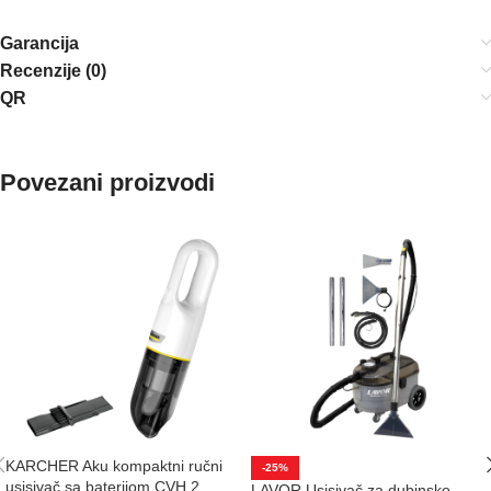
Garancija
Recenzije (0)
QR
Povezani proizvodi
KARCHER Aku kompaktni ručni
-25%
usisivač sa baterijom CVH 2
LAVOR Usisivač za dubinsko