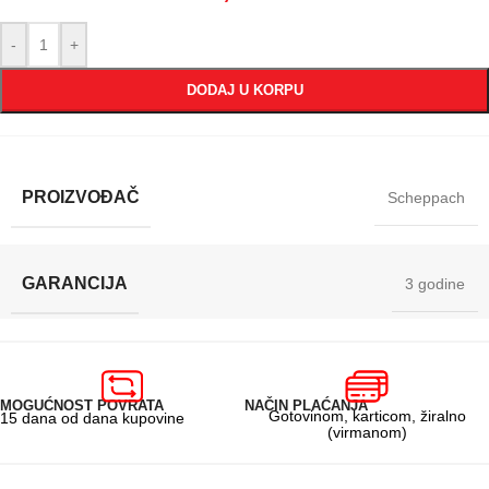
-
+
DODAJ U KORPU
PROIZVOĐAČ
Scheppach
GARANCIJA
3 godine
MOGUĆNOST POVRATA
NAČIN PLAĆANJA
Gotovinom, karticom, žiralno
15 dana od dana kupovine
(virmanom)