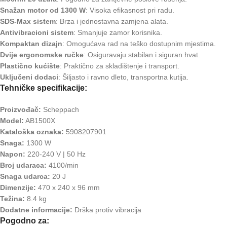
Snažan motor od 1300 W
: Visoka efikasnost pri radu.
SDS-Max sistem
: Brza i jednostavna zamjena alata.
Antivibracioni sistem
: Smanjuje zamor korisnika.
Kompaktan dizajn
: Omogućava rad na teško dostupnim mjestima.
Dvije ergonomske ručke
: Osiguravaju stabilan i siguran hvat.
Plastično kućište
: Praktično za skladištenje i transport.
Uključeni dodaci
: Šiljasto i ravno dleto, transportna kutija.
Tehničke specifikacije:
Proizvođač:
Scheppach
Model:
AB1500X
Kataloška oznaka:
5908207901
Snaga:
1300 W
Napon:
220-240 V | 50 Hz
Broj udaraca:
4100/min
Snaga udarca:
20 J
Dimenzije:
470 x 240 x 96 mm
Težina:
8.4 kg
Dodatne informacije:
Drška protiv vibracija
Pogodno za: