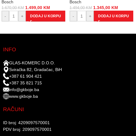
Bosch
Bosch
1.499,00
KM
1.345,00
KM
1.670,00
KM
1.494,00
KM
-
+
-
+
DODAJ U KORPU
DODAJ U KORPU
INFO
GLAS-KOMERC D.O.O.
Sviračka 82, Gradačac, BiH
+387 61 904 421
+387 35 821 715
info@gkboje.ba
www.gkboje.ba
RAČUNI
ID broj: 4209097570001​
PDV broj: 209097570001 ​