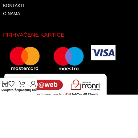
KONTAKTI
O NAMA
PRIHVAĆENE KARTICE
Shop
Lista želja
Korpa
Moj račun
© 2026. Sva prava zadržana. GLAS-KOMERC d.o.o.
Koristimo kolačiće kako bismo poboljšali vaše iskustvo na
našoj web stranici. Pregledavanjem ove web stranice slažete