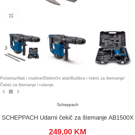
Klikni za uvećavanje
Početna
/
Alati i mašine
/
Električni alati
/
Bušilice i čekići za štemanje
/
Čekići za štemanje i rušenje
Scheppach
SCHEPPACH Udarni čekič za štemanje AB1500X
249,00
KM