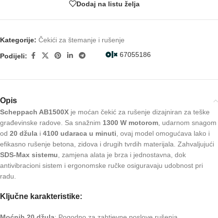
Dodaj na listu želja
Kategorije:
Čekići za štemanje i rušenje
67055186
Podijeli:
Opis
Scheppach AB1500X
je moćan čekić za rušenje dizajniran za teške
građevinske radove. Sa snažnim
1300 W motorom
, udarnom snagom
od
20 džula
i
4100 udaraca u minuti
, ovaj model omogućava lako i
efikasno rušenje betona, zidova i drugih tvrdih materijala. Zahvaljujući
SDS-Max sistemu
, zamjena alata je brza i jednostavna, dok
antivibracioni sistem i ergonomske ručke osiguravaju udobnost pri
radu.
Ključne karakteristike:
Moćnih 20 džula
: Pogodno za zahtjevne poslove rušenja.