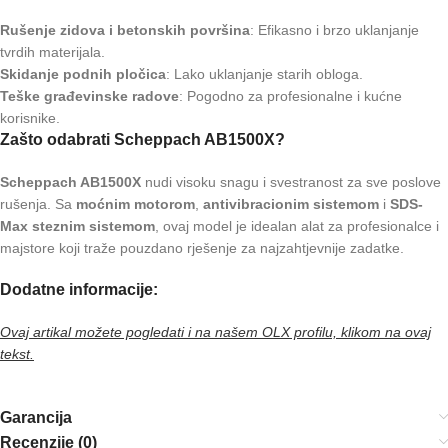
Rušenje zidova i betonskih površina
: Efikasno i brzo uklanjanje
tvrdih materijala.
Skidanje podnih pločica
: Lako uklanjanje starih obloga.
Teške građevinske radove
: Pogodno za profesionalne i kućne
korisnike.
Zašto odabrati Scheppach AB1500X?
Scheppach AB1500X
nudi visoku snagu i svestranost za sve poslove
rušenja. Sa
moćnim motorom
,
antivibracionim sistemom
i
SDS-
Max steznim sistemom
, ovaj model je idealan alat za profesionalce i
majstore koji traže pouzdano rješenje za najzahtjevnije zadatke.
Dodatne informacije:
Ovaj artikal možete pogledati i na našem OLX profilu, klikom na ovaj
tekst.
Garancija
Recenzije (0)