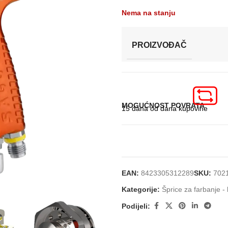
Nema na stanju
PROIZVOĐAČ
MOGUĆNOST POVRATA
15 dana od dana kupovine
EAN:
8423305312289
SKU:
702
Kategorije:
Šprice za farbanje - 
Podijeli: