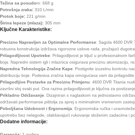
Težina sa posudo
m: 668 g
Potrošnja zraka:
310 L/min
Protok boje:
221 g/min
Širina lepeze (mlaza):
305 mm
Ključne Karakteristike:
Precizno Napravljen za Optimalne Performanse
: Sagola 4600 DVR T
robusna konstrukcija izdržava rigorozne uslove rada, pružajući dugotr
Prilagodljivost Upotrebe
: Prilagodljivost je ključ u profesionalnom 
boja. Napredni sistem igli i mlaznica osigurava preciznu atomizaciju,
Napredna Tehnologija Zračne Kape
: Postignite izuzetnu kontrolu n
distribuciju boje. Podesiva zračna kapa omogućava vam da prilagodite 
Prilagodljive Postavke za Preciznu Primjenu
: 4600 DVR Titania nudi
završni sloj svaki put. Ova razina prilagodljivosti je ključna za postizanj
Prikladno Održavanje
: Dizajniran s naglaskom na jednostavno održava
održavati performanse pištolja za sprej s minimalnim vremenom zastoj
Poboljšana Udobnost i Ergonomija
: Ergonomska ručka i uravnotežen
upotrebu bez nelagode, olakšavajući rukovanje složenim zadacima i pos
Dodatne informacije:
Garancija:
1 godina