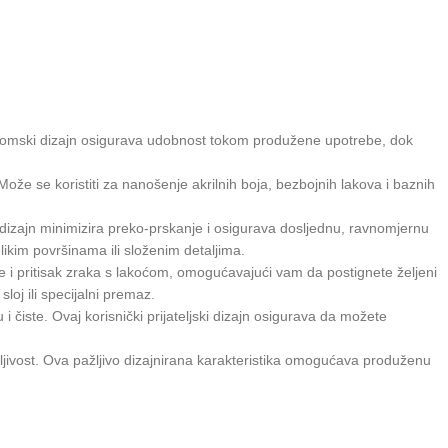
gonomski dizajn osigurava udobnost tokom produžene upotrebe, dok
ože se koristiti za nanošenje akrilnih boja, bezbojnih lakova i baznih
dizajn minimizira preko-prskanje i osigurava dosljednu, ravnomjernu
ikim površinama ili složenim detaljima.
ne i pritisak zraka s lakoćom, omogućavajući vam da postignete željeni
loj ili specijalni premaz.
čiste. Ovaj korisnički prijateljski dizajn osigurava da možete
ljivost. Ova pažljivo dizajnirana karakteristika omogućava produženu