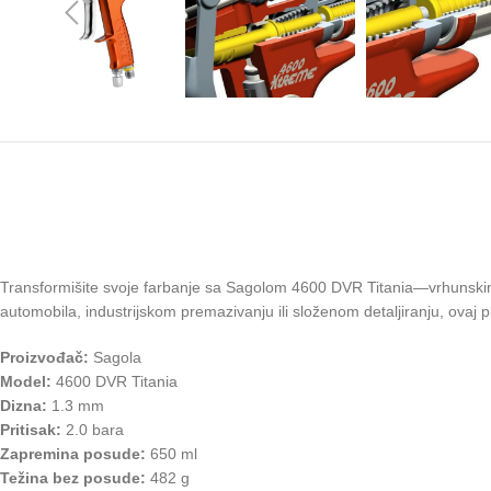
Transformišite svoje farbanje sa Sagolom 4600 DVR Titania—vrhunskim pi
automobila, industrijskom premazivanju ili složenom detaljiranju, ovaj pi
Proizvođač:
Sagola
Model:
4600 DVR Titania
Dizna:
1.3 mm
Pritisak:
2.0 bara
Zapremina posude:
650 ml
Težina bez posude:
482 g