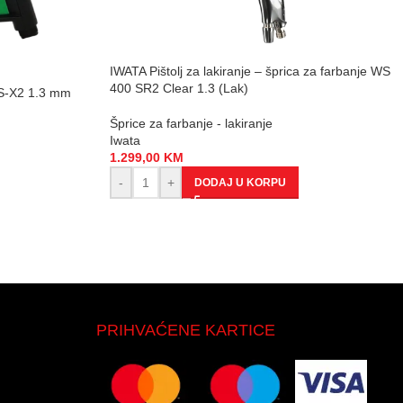
IWATA Pištolj za lakiranje – šprica za farbanje WS
400 SR2 Clear 1.3 (Lak)
SS-X2 1.3 mm
Šprice za farbanje - lakiranje
Iwata
1.299,00
KM
-
+
DODAJ U KORPU
PRIHVAĆENE KARTICE