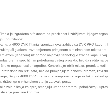
itania je izgrađena s fokusom na preciznost i izdržljivost. Njegov er
ajnu pouzdanost.
farbanju, a 4600 DVR Titania ispunjava ovaj zahtjev sa DVR PRO kapom. M
 rezultirajući glatkom, ravnomjernom primjenom s minimalnom teksturom.
ad mlazom (lepezom) uz pomoć najnovije tehnologije zračne kape. Ovaj 
mlaz prema specifičnim potrebama vašeg projekta, bilo da radite na vel
 široke mogućnosti prilagodbe. Kontrolirajte oblik mlaza, protok tekući
e profesionalnih rezultata, bilo da primjenjujete osnovni premaz, završni s
nje, Sagola 4600 DVR Titania ima komponente koje se lako rastavljaju i 
a, držeći ga u vrhunskom stanju za svaki posao.
i dizajn pištolja za sprej smanjuju umor operatera i poboljšavaju uprav
tizanje precizne kontrole.