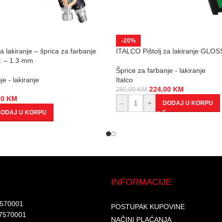
-20%
a lakiranje – šprica za farbanje
ITALCO Pištolj za lakiranje GLO
. – 1.3 mm
Šprice za farbanje - lakiranje
je - lakiranje
Italco
224,00
KM
280,00
KM
00
KM
-
+
DODAJ U KORPU
ODAJ U KORPU
INFORMACIJE
7570001​
POSTUPAK KUPOVINE
7570001 ​
NAČINI PLAĆANJA