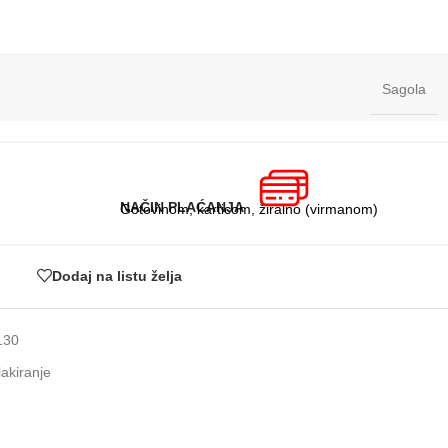
Sagola
NAČIN PLAĆANJA
Gotovinom, karticom, žiralno (virmanom)
Dodaj na listu želja
130
lakiranje