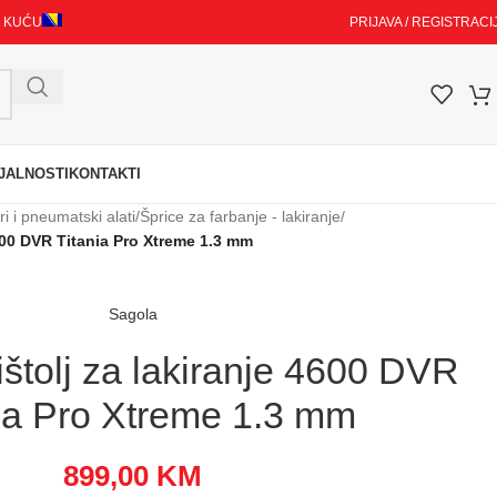
I KUĆU
PRIJAVA / REGISTRACI
JALNOSTI
KONTAKTI
 i pneumatski alati
/
Šprice za farbanje - lakiranje
/
600 DVR Titania Pro Xtreme 1.3 mm
Sagola
tolj za lakiranje 4600 DVR
ia Pro Xtreme 1.3 mm
899,00
KM