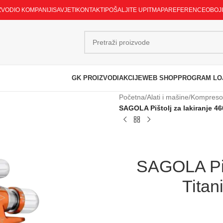
ZVODI
O KOMPANIJI
SAVJETI
KONTAKTI
POŠALJITE UPIT
MAPA
REFERENCE
OBOJ
GK PROIZVODI
AKCIJE
WEB SHOP
PROGRAM LO
Početna
/
Alati i mašine
/
Kompresori
SAGOLA Pištolj za lakiranje 4
SAGOLA Piš
Titan