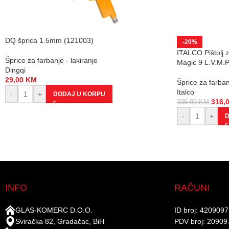
DQ šprica 1.5mm (121003)
-20%
ITALCO Pištolj z
Šprice za farbanje - lakiranje
Magic 9 L.V.M.P
Dingqi
29,00
KM
Šprice za farban
Italco
-
+
DODAJ U KORPU
316,
395,00
KM
-
+
D
INFO
RAČUNI
GLAS-KOMERC D.O.O.
ID broj: 420909
Sviračka 82, Gradačac, BiH
PDV broj: 20909