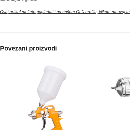
Ovaj artikal možete pogledati i na našem OLX profilu, klikom na ovaj te
Povezani proizvodi