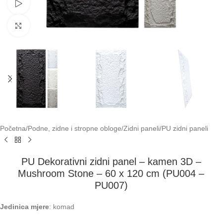
Pogledaj video
Klikni za uvećavanje
Početna
/
Podne, zidne i stropne obloge
/
Zidni paneli
/
PU zidni paneli
PU Dekorativni zidni panel – kamen 3D –
Mushroom Stone – 60 x 120 cm (PU004 –
PU007)
Jedinica mjere
: komad