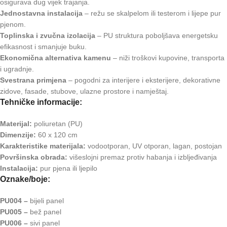
osigurava dug vijek trajanja.
Jednostavna instalacija
– režu se skalpelom ili testerom i lijepe pur
pjenom.
Toplinska i zvučna izolacija
– PU struktura poboljšava energetsku
efikasnost i smanjuje buku.
Ekonomična alternativa kamenu
– niži troškovi kupovine, transporta
i ugradnje.
Svestrana primjena
– pogodni za interijere i eksterijere, dekorativne
zidove, fasade, stubove, ulazne prostore i namještaj.
Tehničke informacije:
Materijal:
poliuretan (PU)
Dimenzije:
60 x 120 cm
Karakteristike materijala:
vodootporan, UV otporan, lagan, postojan
Površinska obrada:
višeslojni premaz protiv habanja i izbljeđivanja
Instalacija:
pur pjena ili ljepilo
Oznake/boje:
PU004 –
bijeli panel
PU005 –
bež panel
PU006 –
sivi panel