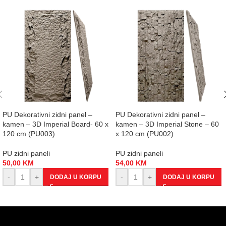
PU Dekorativni zidni panel –
PU Dekorativni zidni panel –
kamen – 3D Imperial Board- 60 x
kamen – 3D Imperial Stone – 60
120 cm (PU003)
x 120 cm (PU002)
PU zidni paneli
PU zidni paneli
50,00
KM
54,00
KM
-
+
-
+
DODAJ U KORPU
DODAJ U KORPU