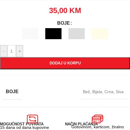
35,00
KM
BOJE
-
+
DODAJ U KORPU
BOJE
Bež
,
Bijela
,
Crna
,
Siva
MOGUĆNOST POVRATA
NAČIN PLAĆANJA
Gotovinom, karticom, žiralno
15 dana od dana kupovine