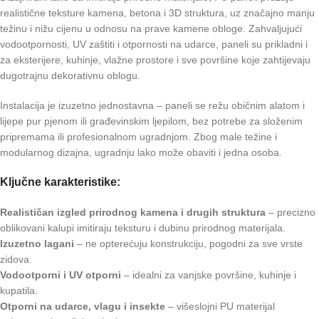
realistične teksture kamena, betona i 3D struktura, uz značajno manju
težinu i nižu cijenu u odnosu na prave kamene obloge. Zahvaljujući
vodootpornosti, UV zaštiti i otpornosti na udarce, paneli su prikladni i
za eksterijere, kuhinje, vlažne prostore i sve površine koje zahtijevaju
dugotrajnu dekorativnu oblogu.
Instalacija je izuzetno jednostavna – paneli se režu običnim alatom i
lijepe pur pjenom ili građevinskim ljepilom, bez potrebe za složenim
pripremama ili profesionalnom ugradnjom. Zbog male težine i
modularnog dizajna, ugradnju lako može obaviti i jedna osoba.
Ključne karakteristike:
Realističan izgled prirodnog kamena i drugih struktura
– precizno
oblikovani kalupi imitiraju teksturu i dubinu prirodnog materijala.
Izuzetno lagani
– ne opterećuju konstrukciju, pogodni za sve vrste
zidova.
Vodootporni i UV otporni
– idealni za vanjske površine, kuhinje i
kupatila.
Otporni na udarce, vlagu i insekte
– višeslojni PU materijal