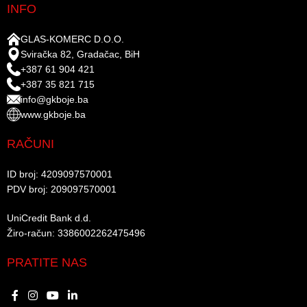
INFO
GLAS-KOMERC D.O.O.
Sviračka 82, Gradačac, BiH
+387 61 904 421
+387 35 821 715
info@gkboje.ba
www.gkboje.ba
RAČUNI
ID broj: 4209097570001​
PDV broj: 209097570001 ​
UniCredit Bank d.d.​
Žiro-račun: 3386002262475496​​
PRATITE NAS