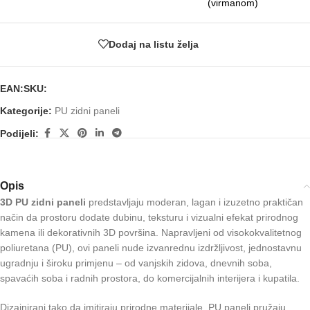
(virmanom)
Dodaj na listu želja
EAN:
SKU:
Kategorije:
PU zidni paneli
Podijeli:
Opis
3D PU zidni paneli
predstavljaju moderan, lagan i izuzetno praktičan
način da prostoru dodate dubinu, teksturu i vizualni efekat prirodnog
kamena ili dekorativnih 3D površina. Napravljeni od visokokvalitetnog
poliuretana (PU), ovi paneli nude izvanrednu izdržljivost, jednostavnu
ugradnju i široku primjenu – od vanjskih zidova, dnevnih soba,
spavaćih soba i radnih prostora, do komercijalnih interijera i kupatila.
Dizajnirani tako da imitiraju prirodne materijale, PU paneli pružaju