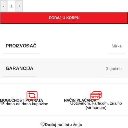
-
+
DODAJ U KORPU
PROIZVOĐAČ
Mirka
GARANCIJA
3 godine
MOGUĆNOST POVRATA
NAČIN PLAĆANJA
Gotovinom, karticom, žiralno
15 dana od dana kupovine
(virmanom)
Dodaj na listu želja