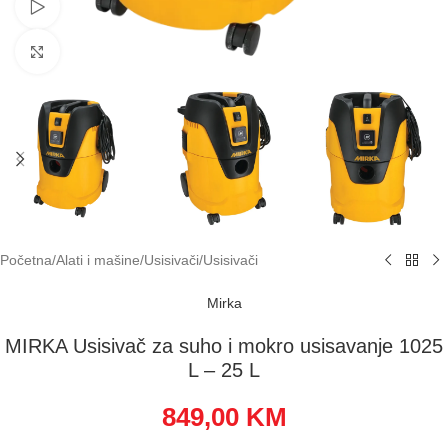
Pogledaj video
Klikni za uvećavanje
Početna
/
Alati i mašine
/
Usisivači
/
Usisivači
Mirka
MIRKA Usisivač za suho i mokro usisavanje 1025
L – 25 L
849,00
KM