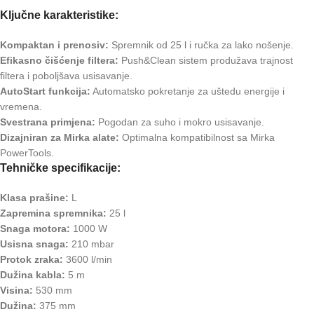
Ključne karakteristike:
Kompaktan i prenosiv:
Spremnik od 25 l i ručka za lako nošenje.
Efikasno čišćenje filtera:
Push&Clean sistem produžava trajnost
filtera i poboljšava usisavanje.
AutoStart funkcija:
Automatsko pokretanje za uštedu energije i
vremena.
Svestrana primjena:
Pogodan za suho i mokro usisavanje.
Dizajniran za Mirka alate:
Optimalna kompatibilnost sa Mirka
PowerTools.
Tehničke specifikacije:
Klasa prašine:
L
Zapremina spremnika:
25 l
Snaga motora:
1000 W
Usisna snaga:
210 mbar
Protok zraka:
3600 l/min
Dužina kabla:
5 m
Visina:
530 mm
Dužina:
375 mm