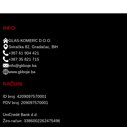
INFO
GLAS-KOMERC D.O.O.
Sviračka 82, Gradačac, BiH
+387 61 904 421
+387 35 821 715
info@gkboje.ba
www.gkboje.ba
RAČUNI
ID broj: 4209097570001​
PDV broj: 209097570001 ​
UniCredit Bank d.d.​
Žiro-račun: 3386002262475496​​