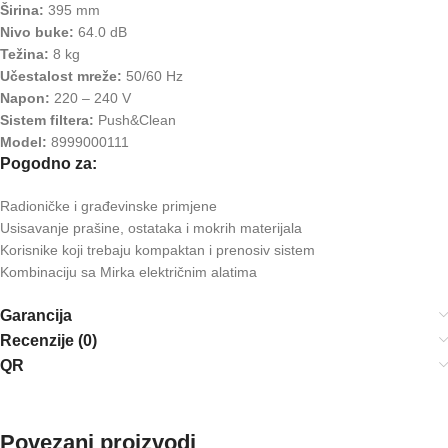
Širina:
395 mm
Nivo buke:
64.0 dB
Težina:
8 kg
Učestalost mreže:
50/60 Hz
Napon:
220 – 240 V
Sistem filtera:
Push&Clean
Model:
8999000111
Pogodno za:
Radioničke i građevinske primjene
Usisavanje prašine, ostataka i mokrih materijala
Korisnike koji trebaju kompaktan i prenosiv sistem
Kombinaciju sa Mirka električnim alatima
Garancija
Recenzije (0)
QR
Povezani proizvodi