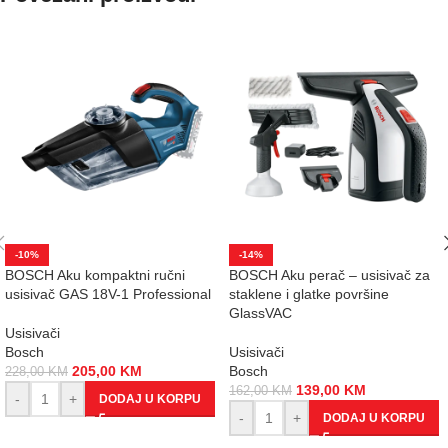
-10%
-14%
BOSCH Aku kompaktni ručni
BOSCH Aku perač – usisivač za
usisivač GAS 18V-1 Professional
staklene i glatke površine
GlassVAC
Usisivači
Bosch
Usisivači
205,00
KM
Bosch
228,00
KM
139,00
KM
162,00
KM
-
+
DODAJ U KORPU
-
+
DODAJ U KORPU