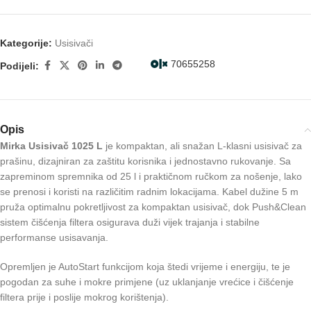
Kategorije:
Usisivači
70655258
Podijeli:
Opis
Mirka Usisivač 1025 L
je kompaktan, ali snažan L-klasni usisivač za
prašinu, dizajniran za zaštitu korisnika i jednostavno rukovanje. Sa
zapreminom spremnika od 25 l i praktičnom ručkom za nošenje, lako
se prenosi i koristi na različitim radnim lokacijama. Kabel dužine 5 m
pruža optimalnu pokretljivost za kompaktan usisivač, dok Push&Clean
sistem čišćenja filtera osigurava duži vijek trajanja i stabilne
performanse usisavanja.
Opremljen je AutoStart funkcijom koja štedi vrijeme i energiju, te je
pogodan za suhe i mokre primjene (uz uklanjanje vrećice i čišćenje
filtera prije i poslije mokrog korištenja).