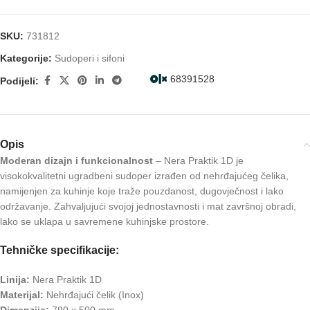
SKU:
731812
Kategorije:
Sudoperi i sifoni
68391528
Podijeli:
Opis
Moderan dizajn i funkcionalnost
– Nera Praktik 1D je
visokokvalitetni ugradbeni sudoper izrađen od nehrđajućeg čelika,
namijenjen za kuhinje koje traže pouzdanost, dugovječnost i lako
održavanje. Zahvaljujući svojoj jednostavnosti i mat završnoj obradi,
lako se uklapa u savremene kuhinjske prostore.
Tehničke specifikacije:
Linija:
Nera Praktik 1D
Materijal:
Nehrđajući čelik (Inox)