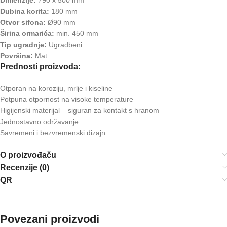
Dimenzije:
790 x 500 mm
Dubina korita:
180 mm
Otvor sifona:
Ø90 mm
Širina ormarića:
min. 450 mm
Tip ugradnje:
Ugradbeni
Površina:
Mat
Prednosti proizvoda:
Otporan na koroziju, mrlje i kiseline
Potpuna otpornost na visoke temperature
Higijenski materijal – siguran za kontakt s hranom
Jednostavno održavanje
Savremeni i bezvremenski dizajn
O proizvođaču
Recenzije (0)
QR
Povezani proizvodi