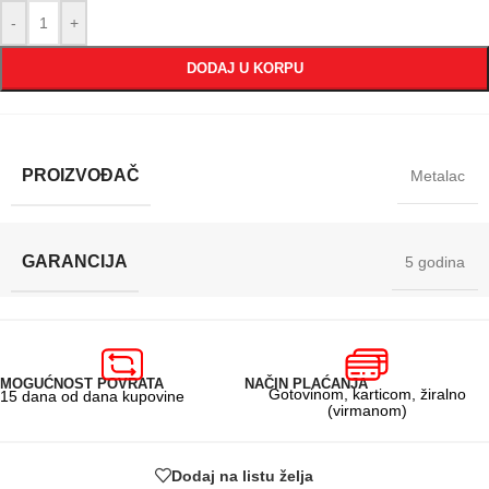
-
+
DODAJ U KORPU
PROIZVOĐAČ
Metalac
GARANCIJA
5 godina
MOGUĆNOST POVRATA
NAČIN PLAĆANJA
Gotovinom, karticom, žiralno
15 dana od dana kupovine
(virmanom)
Dodaj na listu želja