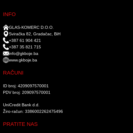
INFO
GLAS-KOMERC D.O.O.
Sviračka 82, Gradačac, BiH
+387 61 904 421
+387 35 821 715
info@gkboje.ba
www.gkboje.ba
RAČUNI
ID broj: 4209097570001​
PDV broj: 209097570001 ​
UniCredit Bank d.d.​
Žiro-račun: 3386002262475496​​
PRATITE NAS