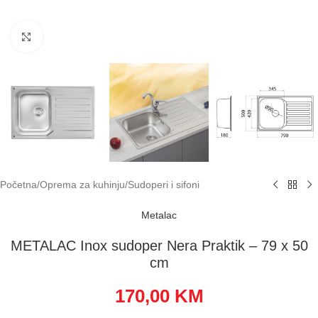
Klikni za uvećavanje
Početna
/
Oprema za kuhinju
/
Sudoperi i sifoni
Metalac
METALAC Inox sudoper Nera Praktik – 79 x 50
cm
170,00
KM