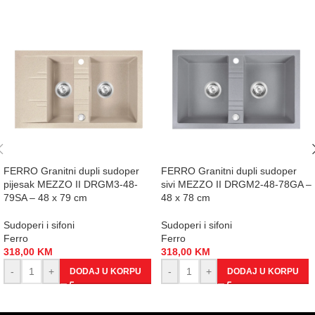
FERRO Granitni dupli sudoper
FERRO Granitni dupli sudoper
pijesak MEZZO II DRGM3-48-
sivi MEZZO II DRGM2-48-78GA –
79SA – 48 x 79 cm
48 x 78 cm
Sudoperi i sifoni
Sudoperi i sifoni
Ferro
Ferro
318,00
KM
318,00
KM
-
+
-
+
DODAJ U KORPU
DODAJ U KORPU