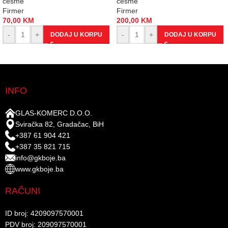
česme
česme
Firmer
Firmer
70,00
KM
200,00
KM
-
+
-
+
DODAJ U KORPU
DODAJ U KORPU
INFO
GLAS-KOMERC D.O.O.
Sviračka 82, Gradačac, BiH
+387 61 904 421
+387 35 821 715
info@gkboje.ba
www.gkboje.ba
RAČUNI
ID broj: 4209097570001​
PDV broj: 209097570001 ​