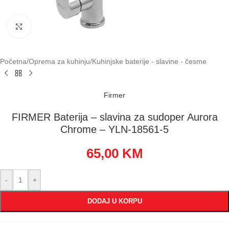
Klikni za uvećavanje
Početna
/
Oprema za kuhinju
/
Kuhinjske baterije - slavine - česme
Firmer
FIRMER Baterija – slavina za sudoper Aurora
Chrome – YLN-18561-5
65,00
KM
-
+
DODAJ U KORPU