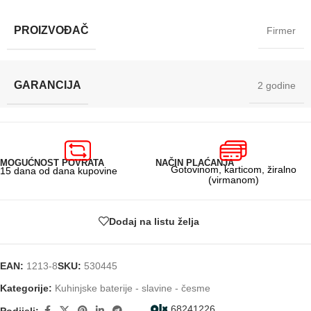
PROIZVOĐAČ
Firmer
GARANCIJA
2 godine
MOGUĆNOST POVRATA
NAČIN PLAĆANJA
Gotovinom, karticom, žiralno
15 dana od dana kupovine
(virmanom)
Dodaj na listu želja
EAN:
1213-8
SKU:
530445
Kategorije:
Kuhinjske baterije - slavine - česme
68241226
Podijeli: