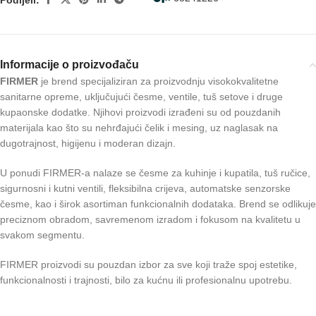
Informacije o proizvođaču
FIRMER
je brend specijaliziran za proizvodnju visokokvalitetne
sanitarne opreme, uključujući česme, ventile, tuš setove i druge
kupaonske dodatke. Njihovi proizvodi izrađeni su od pouzdanih
materijala kao što su nehrđajući čelik i mesing, uz naglasak na
dugotrajnost, higijenu i moderan dizajn.
U ponudi FIRMER-a nalaze se česme za kuhinje i kupatila, tuš ručice,
sigurnosni i kutni ventili, fleksibilna crijeva, automatske senzorske
česme, kao i širok asortiman funkcionalnih dodataka. Brend se odlikuje
preciznom obradom, savremenom izradom i fokusom na kvalitetu u
svakom segmentu.
FIRMER proizvodi su pouzdan izbor za sve koji traže spoj estetike,
funkcionalnosti i trajnosti, bilo za kućnu ili profesionalnu upotrebu.