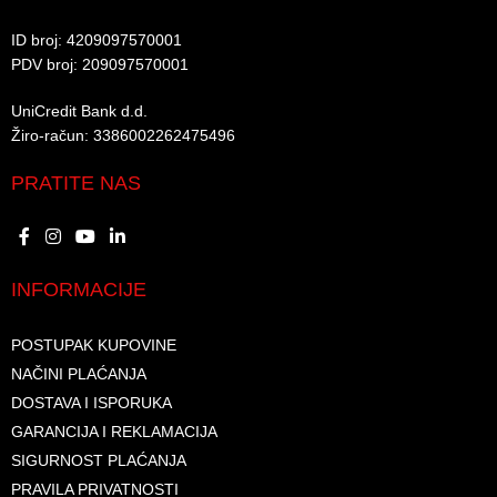
ID broj: 4209097570001​
PDV broj: 209097570001 ​
UniCredit Bank d.d.​
Žiro-račun: 3386002262475496​​
PRATITE NAS
INFORMACIJE
POSTUPAK KUPOVINE
NAČINI PLAĆANJA
DOSTAVA I ISPORUKA
GARANCIJA I REKLAMACIJA
SIGURNOST PLAĆANJA
PRAVILA PRIVATNOSTI