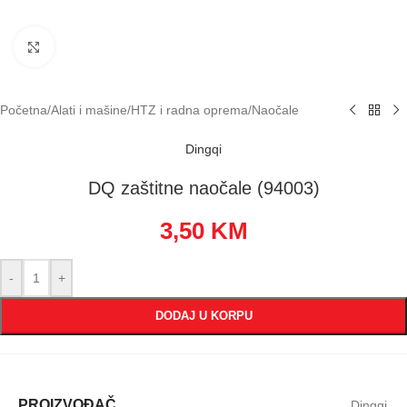
Klikni za uvećavanje
Početna
/
Alati i mašine
/
HTZ i radna oprema
/
Naočale
Dingqi
DQ zaštitne naočale (94003)
3,50
KM
-
+
DODAJ U KORPU
PROIZVOĐAČ
Dingqi