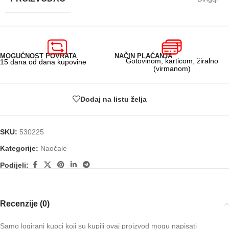
MOGUĆNOST POVRATA
NAČIN PLAĆANJA
Gotovinom, karticom, žiralno
15 dana od dana kupovine
(virmanom)
Dodaj na listu želja
SKU:
530225
Kategorije:
Naočale
Podijeli:
Recenzije (0)
Samo logirani kupci koji su kupili ovaj proizvod mogu napisati