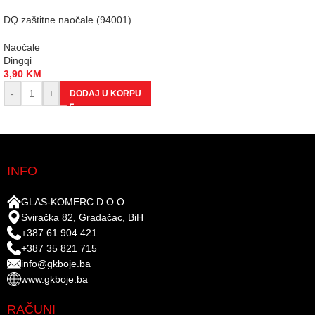
DQ zaštitne naočale (94001)
Naočale
Dingqi
3,90
KM
-
+
DODAJ U KORPU
INFO
GLAS-KOMERC D.O.O.
Sviračka 82, Gradačac, BiH
+387 61 904 421
+387 35 821 715
info@gkboje.ba
www.gkboje.ba
RAČUNI