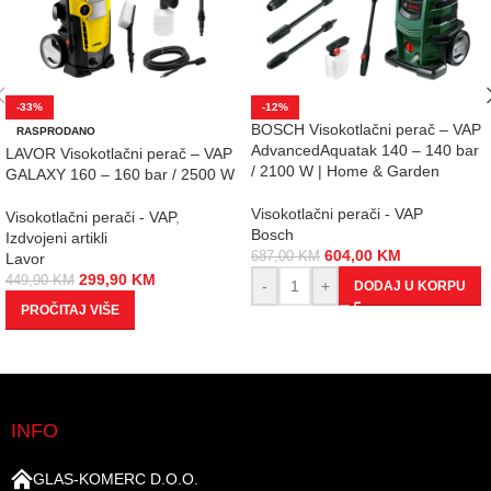
-33%
-12%
BOSCH Visokotlačni perač – VAP
RASPRODANO
AdvancedAquatak 140 – 140 bar
LAVOR Visokotlačni perač – VAP
/ 2100 W | Home & Garden
GALAXY 160 – 160 bar / 2500 W
Visokotlačni perači - VAP
Visokotlačni perači - VAP
,
Bosch
Izdvojeni artikli
604,00
KM
687,00
KM
Lavor
299,90
KM
449,90
KM
-
+
DODAJ U KORPU
PROČITAJ VIŠE
INFO
GLAS-KOMERC D.O.O.