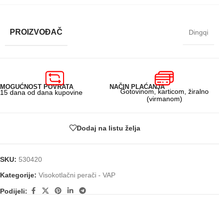
PROIZVOĐAČ
Dingqi
MOGUĆNOST POVRATA
NAČIN PLAĆANJA
Gotovinom, karticom, žiralno
15 dana od dana kupovine
(virmanom)
Dodaj na listu želja
SKU:
530420
Kategorije:
Visokotlačni perači - VAP
Podijeli: