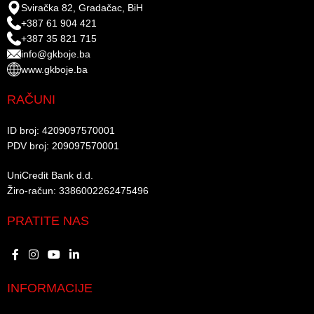
Sviračka 82, Gradačac, BiH
+387 61 904 421
+387 35 821 715
info@gkboje.ba
www.gkboje.ba
RAČUNI
ID broj: 4209097570001​
PDV broj: 209097570001 ​
UniCredit Bank d.d.​
Žiro-račun: 3386002262475496​​
PRATITE NAS
INFORMACIJE