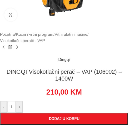
Klikni za uvećavanje
Početna
/
Kućni i vrtni program
/
Vrtni alati i mašine
/
Visokotlačni perači - VAP
Dingqi
DINGQI Visokotlačni perač – VAP (106002) –
1400W
210,00
KM
-
+
DODAJ U KORPU