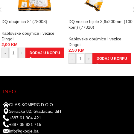
DQ obujmica 8” (78008)
DQ vezice bijele 3,6x200mm (100
kom) (77320)
Kablovske obujmice i vezice
Dingqi
Kablovske obujmice i vezice
2,00
KM
Dingqi
2,50
KM
-
+
DODAJ U KORPU
-
+
DODAJ U KORPU
INFO
GLAS-KOMERC D.O.O.
Sviračka 82, Gradačac, BiH
+387 61 904 421
+387 35 821 715
info@gkboje.ba