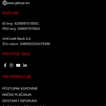
www.gkboje.ba
RAČUNI
ID broj: 4209097570001​
PDV broj: 209097570001 ​
UniCredit Bank d.d.​
Žiro-račun: 3386002262475496​​
PRATITE NAS
INFORMACIJE
POSTUPAK KUPOVINE
NAČINI PLAĆANJA
DOSTAVA I ISPORUKA