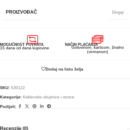
PROIZVOĐAČ
Dingqi
MOGUĆNOST POVRATA
NAČIN PLAĆANJA
Gotovinom, karticom, žiralno
15 dana od dana kupovine
(virmanom)
Dodaj na listu želja
SKU:
530122
Kategorije:
Kablovske obujmice i vezice
Podijeli:
Recenzije (0)