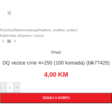
Klikni za uvećavanje
Početna
/
Elektromaterijal
/
Kablovi, vodilice i pribor
/
Kablovske obujmice i vezice
Dingqi
DQ vezice crne 4×250 (100 komada) (blk77425)
4,00
KM
-
+
DODAJ U KORPU