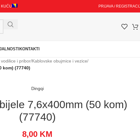
I KUĆU
PRIJAVA / REGISTRACI
JALNOSTI
KONTAKTI
 vodilice i pribor
/
Kablovske obujmice i vezice
/
0 kom) (77740)
Dingqi
bijele 7,6x400mm (50 kom)
(77740)
8,00
KM