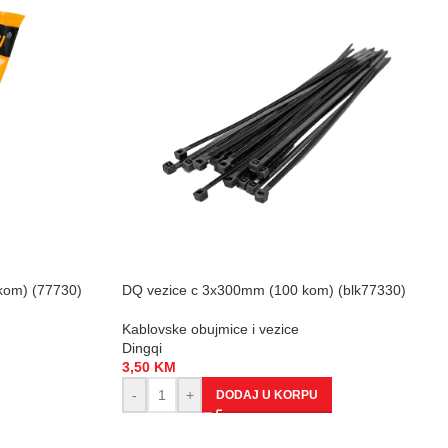
kom) (77730)
DQ vezice c 3x300mm (100 kom) (blk77330)
Kablovske obujmice i vezice
Dingqi
3,50
KM
-
+
DODAJ U KORPU