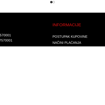
INFORMACIJE
7570001​
POSTUPAK KUPOVINE
7570001 ​
NAČINI PLAĆANJA
DOSTAVA I ISPORUKA
d.​
GARANCIJA I REKLAMACIJA
6002262475496​​
SIGURNOST PLAĆANJA
S
PRAVILA PRIVATNOSTI
USLOVI KORIŠTENJA
PROGRAM LOJALNOSTI
ČESTA PITANJA
KONTAKTI
O NAMA