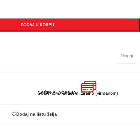
DODAJ U KORPU
Dingqi
NAČIN PLAĆANJA
Gotovinom, karticom, žiralno (virmanom)
Dodaj na listu želja