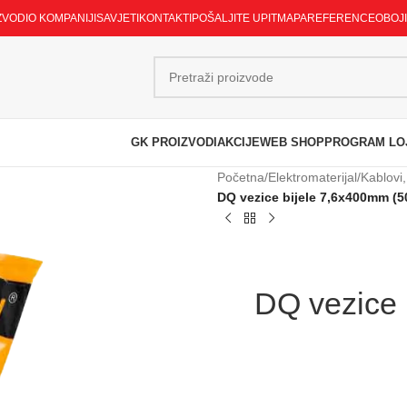
ZVODI
O KOMPANIJI
SAVJETI
KONTAKTI
POŠALJITE UPIT
MAPA
REFERENCE
OBOJ
GK PROIZVODI
AKCIJE
WEB SHOP
PROGRAM LO
Početna
/
Elektromaterijal
/
Kablovi,
DQ vezice bijele 7,6x400mm (5
DQ vezice 