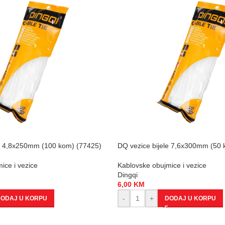
le 4,8x250mm (100 kom) (77425)
DQ vezice bijele 7,6x300mm (50 
ice i vezice
Kablovske obujmice i vezice
Dingqi
6,00
KM
-
+
ODAJ U KORPU
DODAJ U KORPU