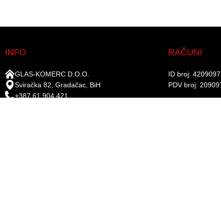
INFO
RAČUNI
GLAS-KOMERC D.O.O.
ID broj: 420909
Sviračka 82, Gradačac, BiH
PDV broj: 20909
+387 61 904 421
UniCredit Bank d.
+387 35 821 715
Žiro-račun: 338
info@gkboje.ba
www.gkboje.ba
PRATITE NA