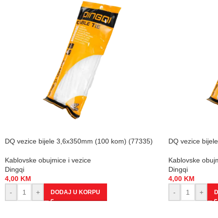
DQ vezice bijele 3,6x350mm (100 kom) (77335)
DQ vezice bije
Kablovske obujmice i vezice
Kablovske obujm
Dingqi
Dingqi
4,00
KM
4,00
KM
-
+
-
+
DODAJ U KORPU
D