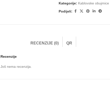
Kategorije:
Kablovske obujmice 
Podijeli:
RECENZIJE (0)
QR
Recenzije
.
Još nema recenzija.