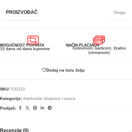
PROIZVOĐAČ
Dingqi
MOGUĆNOST POVRATA
NAČIN PLAĆANJA
Gotovinom, karticom, žiralno
15 dana od dana kupovine
(virmanom)
Dodaj na listu želja
SKU:
530110
Kategorije:
Kablovske obujmice i vezice
Podijeli:
Recenzije (0)