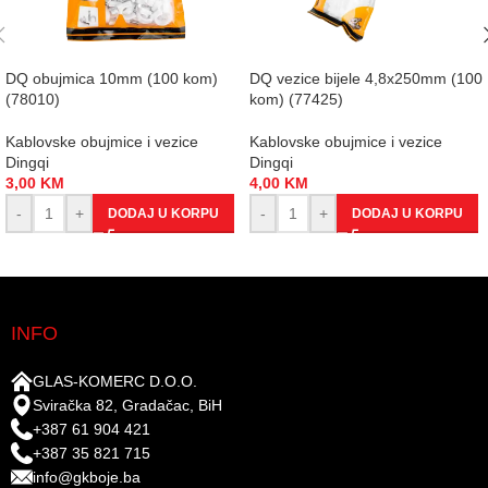
DQ obujmica 10mm (100 kom)
DQ vezice bijele 4,8x250mm (100
(78010)
kom) (77425)
Kablovske obujmice i vezice
Kablovske obujmice i vezice
Dingqi
Dingqi
3,00
KM
4,00
KM
-
+
-
+
DODAJ U KORPU
DODAJ U KORPU
INFO
GLAS-KOMERC D.O.O.
Sviračka 82, Gradačac, BiH
+387 61 904 421
+387 35 821 715
info@gkboje.ba