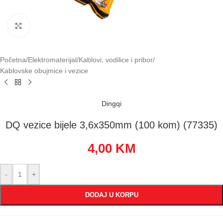
Klikni za uvećavanje
Početna
/
Elektromaterijal
/
Kablovi, vodilice i pribor
/
Kablovske obujmice i vezice
Dingqi
DQ vezice bijele 3,6x350mm (100 kom) (77335)
4,00
KM
-
+
DODAJ U KORPU