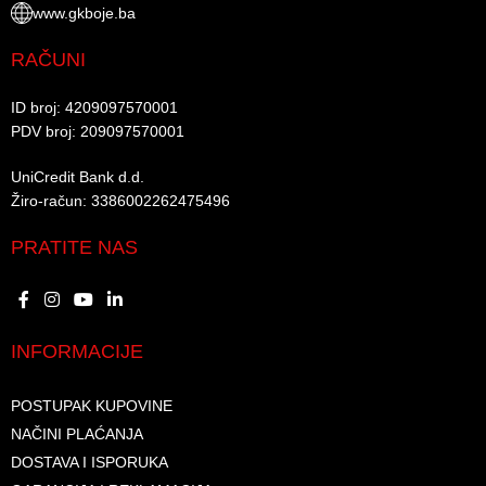
www.gkboje.ba
RAČUNI
ID broj: 4209097570001​
PDV broj: 209097570001 ​
UniCredit Bank d.d.​
Žiro-račun: 3386002262475496​​
PRATITE NAS
INFORMACIJE
POSTUPAK KUPOVINE
NAČINI PLAĆANJA
DOSTAVA I ISPORUKA