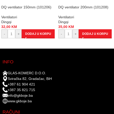
DQ ventilator 150mm (101206)
DQ ventilator 200mm (101208)
Ventilatori
Ventilatori
Dingqi
Dingqi
32,00
KM
35,00
KM
-
+
-
+
DODAJ U KORPU
DODAJ U KORPU
INFO
GLAS-KOMERC D.O.O.
Sviračka 82, Gradačac, BiH
+387 61 904 421
+387 35 821 715
info@gkboje.ba
www.gkboje.ba
RAČUNI