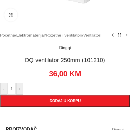
Klikni za uvećavanje
Početna
/
Elektromaterijal
/
Rozetne i ventilatori
/
Ventilatori
Dingqi
DQ ventilator 250mm (101210)
36,00
KM
-
+
DODAJ U KORPU
PROIZVOĐAČ
Dingqi