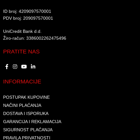
ID broj: 4209097570001​
PDV broj: 209097570001 ​
UniCredit Bank d.d.​
Žiro-račun: 3386002262475496​​
PRATITE NAS
INFORMACIJE
POSTUPAK KUPOVINE
NAČINI PLAĆANJA
DOSTAVA I ISPORUKA
GARANCIJA I REKLAMACIJA
SIGURNOST PLAĆANJA
PRAVILA PRIVATNOSTI