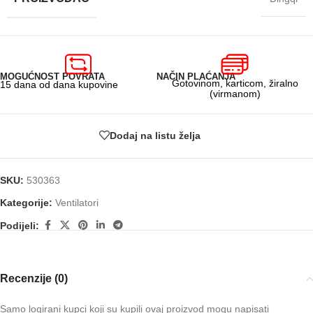
MOGUĆNOST POVRATA
NAČIN PLAĆANJA
Gotovinom, karticom, žiralno
15 dana od dana kupovine
(virmanom)
Dodaj na listu želja
SKU:
530363
Kategorije:
Ventilatori
Podijeli:
Recenzije (0)
Samo logirani kupci koji su kupili ovaj proizvod mogu napisati