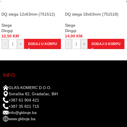
DQ stega 12x63mm (751512)
DQ stega 18x63mm (751518)
Stege
Stege
Dingqi
Dingqi
12,50
KM
14,00
KM
-
+
-
+
DODAJ U KORPU
DODAJ U KORPU
INFO
GLAS-KOMERC D.O.O.
Sviračka 82, Gradačac, BiH
+387 61 904 421
+387 35 821 715
info@gkboje.ba
www.gkboje.ba