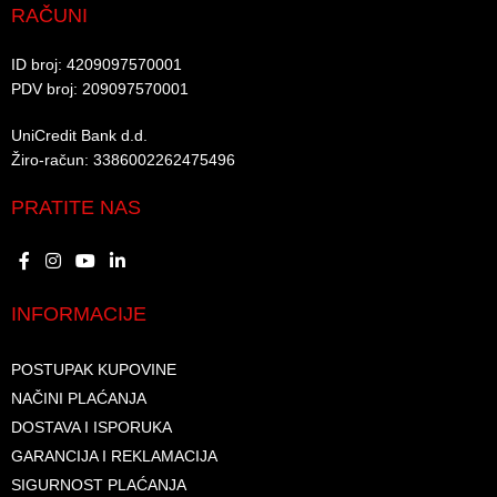
RAČUNI
ID broj: 4209097570001​
PDV broj: 209097570001 ​
UniCredit Bank d.d.​
Žiro-račun: 3386002262475496​​
PRATITE NAS
INFORMACIJE
POSTUPAK KUPOVINE
NAČINI PLAĆANJA
DOSTAVA I ISPORUKA
GARANCIJA I REKLAMACIJA
SIGURNOST PLAĆANJA