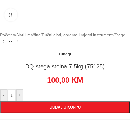
Klikni za uvećavanje
Početna
/
Alati i mašine
/
Ručni alati, oprema i mjerni instrumenti
/
Stege
Dingqi
DQ stega stolna 7.5kg (75125)
100,00
KM
-
+
DODAJ U KORPU