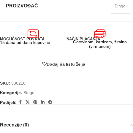
PROIZVOĐAČ
Dingqi
MOGUĆNOST POVRATA
NAČIN PLAĆANJA
Gotovinom, karticom, žiralno
15 dana od dana kupovine
(virmanom)
Dodaj na listu želja
SKU:
530210
Kategorije:
Stege
Podijeli:
Recenzije (0)